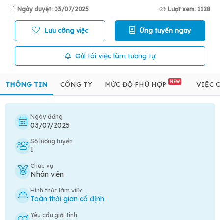
Ngày duyệt: 03/07/2025
Lượt xem: 1128
Lưu công việc
Ứng tuyển ngay
Gửi tôi việc làm tương tự
NEW
THÔNG TIN
CÔNG TY
MỨC ĐỘ PHÙ HỢP
VIỆC 
Ngày đăng
03/07/2025
Số lượng tuyển
1
Chức vụ
Nhân viên
Hình thức làm việc
Toàn thời gian cố định
Yêu cầu giới tính