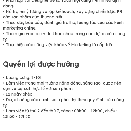
• Phối hợp với Designer để sản xuất nội dung trên nhiều định
dạng.
• Hỗ trợ lên ý tưởng và lập kế hoạch, xây dựng chiến lược PR
các sản phẩm của thương hiệu.
• Theo dõi, báo cáo, đánh giá traffic, tương tác của các kênh
marketing online.
• Tham gia vào các vị trí khác nhau trong các dự án của công
ty.
• Thực hiện các công việc khác về Marketing từ cấp trên.
Quyền lợi được hưởng
• Lương cứng: 8-10tr
• Làm việc trong môi trường năng động, sáng tạo, được tiếp
cận và cọ xát thực tế với sản phẩm
• 12 ngày phép
• Được hưởng các chính sách phúc lợi theo quy định của công
ty.
• Làm việc từ thứ 2 đến thứ 7, sáng : 08h00 - 12h00, chiều :
13h30 - 17h30