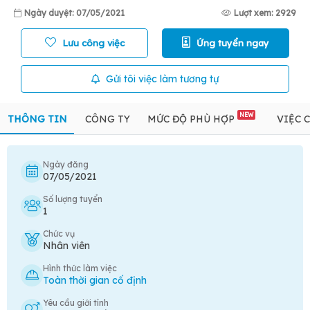
Ngày duyệt: 07/05/2021
Lượt xem: 2929
Lưu công việc
Ứng tuyển ngay
Gửi tôi việc làm tương tự
NEW
THÔNG TIN
CÔNG TY
MỨC ĐỘ PHÙ HỢP
VIỆC 
Ngày đăng
07/05/2021
Số lượng tuyển
1
Chức vụ
Nhân viên
Hình thức làm việc
Toàn thời gian cố định
Yêu cầu giới tính