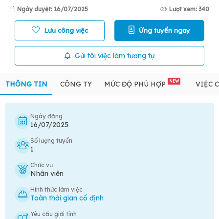
Ngày duyệt: 16/07/2025
Lượt xem: 340
Lưu công việc
Ứng tuyển ngay
Gửi tôi việc làm tương tự
NEW
THÔNG TIN
CÔNG TY
MỨC ĐỘ PHÙ HỢP
VIỆC 
Ngày đăng
16/07/2025
Số lượng tuyển
1
Chức vụ
Nhân viên
Hình thức làm việc
Toàn thời gian cố định
Yêu cầu giới tính