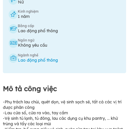
Nữ
Kinh nghiệm
1 năm
Bằng cấp
Lao động phổ thông
Ngôn ngữ
Không yêu cầu
Ngành nghề
Lao động phổ thông
Mô tả công việc
-Phụ trách lau chùi, quét dọn, vệ sinh sạch sẽ, tất cả các vị trí
được phân công
-Lau cửa sổ, cửa ra vào, tay cầm
-Vệ sinh tủ lạnh, tủ đông, lau các dụng cụ khu pantry, … khử
trùng và tẩy các loại mùi