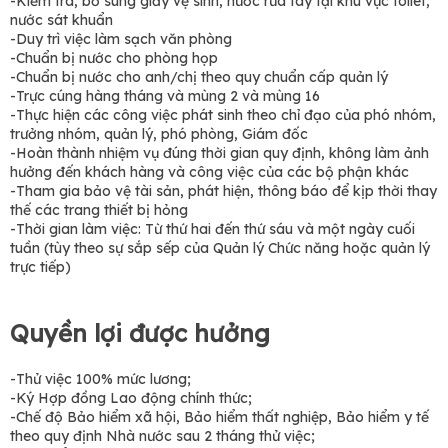
-Kiểm tra, bổ sung giấy vệ sinh, nước rửa tay tại khu vực toilet,
nước sát khuẩn
-Duy trì việc làm sạch văn phòng
-Chuẩn bị nước cho phòng họp
-Chuẩn bị nước cho anh/chị theo quy chuẩn cấp quản lý
-Trực cúng hàng tháng và mùng 2 và mùng 16
-Thực hiện các công việc phát sinh theo chỉ đạo của phó nhóm,
trưởng nhóm, quản lý, phó phòng, Giám đốc
-Hoàn thành nhiệm vụ đúng thời gian quy định, không làm ảnh
hưởng đến khách hàng và công việc của các bộ phận khác
-Tham gia bảo vệ tài sản, phát hiện, thông báo để kịp thời thay
thế các trang thiết bị hỏng
-Thời gian làm việc: Từ thứ hai đến thứ sáu và một ngày cuối
tuần (tùy theo sự sắp sếp của Quản lý Chức năng hoặc quản lý
trực tiếp)
Quyền lợi được hưởng
-Thử việc 100% mức lương;
-Ký Hợp đồng Lao động chính thức;
-Chế độ Bảo hiểm xã hội, Bảo hiểm thất nghiệp, Bảo hiểm y tế
theo quy định Nhà nước sau 2 tháng thử việc;