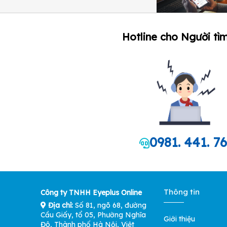
Hotline cho Người tìm
0981. 441. 7
Thông tin
Công ty TNHH Eyeplus Online
Địa chỉ:
Số 81, ngõ 68, đường
Cầu Giấy, tổ 05, Phường Nghĩa
Giới thiệu
Đô, Thành phố Hà Nội, Việt