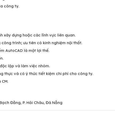
a công ty.
h xây dựng hoặc các lĩnh vực liên quan.
 công trình; ưu tiên có kinh nghiệm nội thất.
ềm AutoCAD là một lợi thế.
n.
 độc lập và làm việc nhóm.
ng thực và có ý thức tiết kiệm chi phí cho công ty.
à CM.
 Bạch Đằng, P. Hải Châu, Đà Nẵng