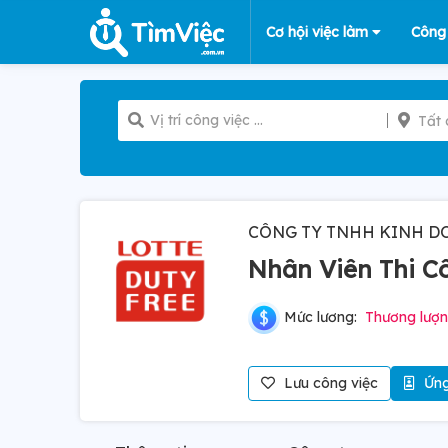
Cơ hội việc làm
Công
Tất 
CÔNG TY TNHH KINH D
Nhân Viên Thi C
Mức lương:
Thương lượ
Lưu công việc
Ứng