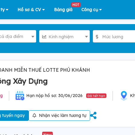
HOT
 ty
Hồ sơ & CV
Bảng giá
Công cụ
cả địa điểm
Kinh nghiệm
Mức lương
OANH MIỄN THUẾ LOTTE PHÚ KHÁNH
ông Xây Dựng
ng
Hạn nộp hồ sơ: 30/06/2026
Kh
Đã hết hạn
 tuyển ngay
Nhận việc làm tương tự
New