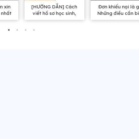
n xin
[HƯỚNG DẪN] Cách
Đơn khiếu nại là g
 nhất
viết hồ sơ học sinh,
Những điều cần bi
sinh viên chuẩn xác
trước khi đi khiếu 
nhất