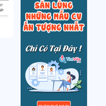
ì?
[TẢI NGAY] Mẫu hợp
Giấy khám sức khỏe
ết
đồng cộng tác viên
xin việc và những điề
nại
mới nhất 2020
người lao động cần
nhớ kỹ