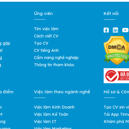
Ứng viên
Kết nối
Tìm việc làm
Cách viết CV
g gặp
Tạo CV
ật
CV tiếng Anh
g
Cẩm nang nghề nghiệp
g
Thông tin tham khảo
a điểm
Việc làm theo ngành nghề
Hồ sơ & Cô
i
Việc làm Kinh Doanh
Tạo CV xin v
CM
Việc làm Kế Toán
Tải App Timv
ẵng
Việc làm IT
Khám phá M
 Dương
Việc làm Marketing