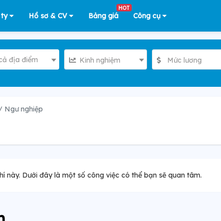
HOT
 ty
Hồ sơ & CV
Bảng giá
Công cụ
cả địa điểm
Kinh nghiệm
Mức lương
/ Ngư nghiệp
hí này. Dưới đây là một số công việc có thể bạn sẽ quan tâm.
m