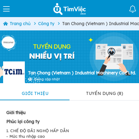
Trang chủ
Công ty
Tan Chong (Vietnam ) Industrial Mach
Tan Chong (Vietnam ) Industrial Machinery Co., Ltd.
Đang cập nhật
GIỚI THIỆU
TUYỂN DỤNG (8)
Giới thiệu
Phúc lợi công ty
1. CHẾ ĐỘ ĐÃI NGHỘ HẤP DẪN
- Mức thu nhập cao