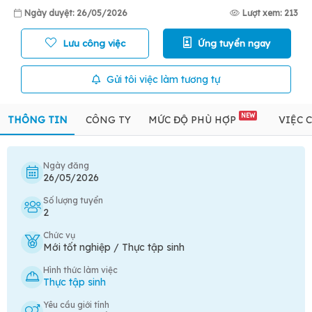
Ngày duyệt: 26/05/2026
Lượt xem: 213
Lưu công việc
Ứng tuyển ngay
Gửi tôi việc làm tương tự
NEW
THÔNG TIN
CÔNG TY
MỨC ĐỘ PHÙ HỢP
VIỆC 
Ngày đăng
26/05/2026
Số lượng tuyển
2
Chức vụ
Mới tốt nghiệp / Thực tập sinh
Hình thức làm việc
Thực tập sinh
Yêu cầu giới tính