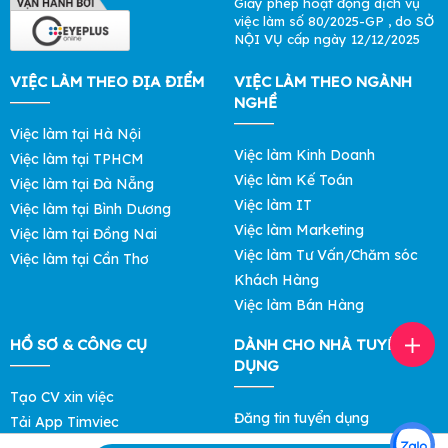
Giấy phép hoạt động dịch vụ
việc làm số 80/2025-GP , do SỞ
NỘI VỤ cấp ngày 12/12/2025
VIỆC LÀM THEO ĐỊA ĐIỂM
VIỆC LÀM THEO NGÀNH
NGHỀ
Việc làm tại Hà Nội
Việc làm Kinh Doanh
Việc làm tại TPHCM
Việc làm Kế Toán
Việc làm tại Đà Nẵng
Việc làm IT
Việc làm tại Bình Dương
Việc làm Marketing
Việc làm tại Đồng Nai
Việc làm Tư Vấn/Chăm sóc
Việc làm tại Cần Thơ
Khách Hàng
Việc làm Bán Hàng
HỒ SƠ & CÔNG CỤ
DÀNH CHO NHÀ TUYỂN
DỤNG
Tạo CV xin việc
Đăng tin tuyển dụng
Tải App Timviec
Tìm ứng viên
Khám phá Mức Lương