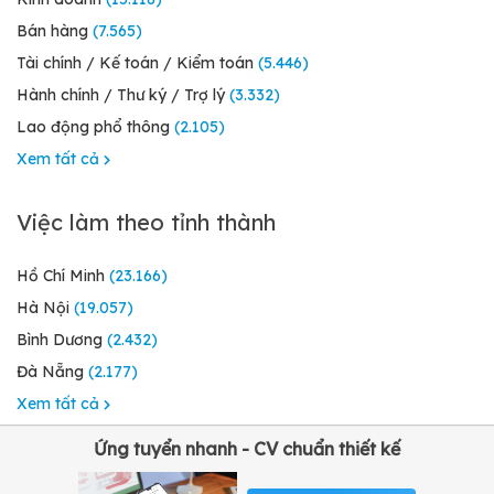
Bán hàng
(7.565)
Tài chính / Kế toán / Kiểm toán
(5.446)
Hành chính / Thư ký / Trợ lý
(3.332)
Lao động phổ thông
(2.105)
Xem tất cả
Việc làm theo tỉnh thành
Hồ Chí Minh
(23.166)
Hà Nội
(19.057)
Bình Dương
(2.432)
Đà Nẵng
(2.177)
Xem tất cả
Ứng tuyển nhanh - CV chuẩn thiết kế