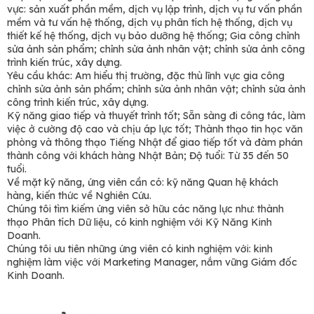
vực: sản xuất phần mềm, dịch vụ lập trình, dịch vụ tư vấn phần
mềm và tư vấn hệ thống, dịch vụ phân tích hệ thống, dịch vụ
thiết kế hệ thống, dịch vụ bảo dưỡng hệ thống; Gia công chỉnh
sửa ảnh sản phẩm; chỉnh sửa ảnh nhân vật; chỉnh sửa ảnh công
trình kiến trúc, xây dựng.
Yêu cầu khác: Am hiểu thị trường, đặc thù lĩnh vực gia công
chỉnh sửa ảnh sản phẩm; chỉnh sửa ảnh nhân vật; chỉnh sửa ảnh
công trình kiến trúc, xây dựng.
Kỹ năng giao tiếp và thuyết trình tốt; Sẵn sàng đi công tác, làm
việc ở cường độ cao và chịu áp lực tốt; Thành thạo tin học văn
phòng và thông thạo Tiếng Nhật để giao tiếp tốt và đàm phán
thành công với khách hàng Nhật Bản; Độ tuổi: Từ 35 đến 50
tuổi.
Về mặt kỹ năng, ứng viên cần có: kỹ năng Quan hệ khách
hàng, kiến thức về Nghiên Cứu.
Chúng tôi tìm kiếm ứng viên sở hữu các năng lực như: thành
thạo Phân tích Dữ liệu, có kinh nghiệm với Kỹ Năng Kinh
Doanh.
Chúng tôi ưu tiên những ứng viên có kinh nghiệm với: kinh
nghiệm làm việc với Marketing Manager, nắm vững Giám đốc
Kinh Doanh.