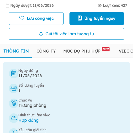
Ngày duyệt: 11/06/2026
Lượt xem: 427
Lưu công việc
Ứng tuyển ngay
Gửi tôi việc làm tương tự
NEW
THÔNG TIN
CÔNG TY
MỨC ĐỘ PHÙ HỢP
VIỆC 
Ngày đăng
11/06/2026
Số lượng tuyển
1
Chức vụ
Trưởng phòng
Hình thức làm việc
Hợp đồng
Yêu cầu giới tính