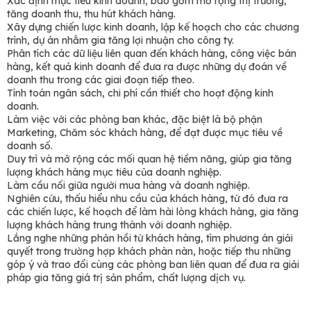
Xác định mục tiêu kinh doanh, bao gồm mở rộng thị trường,
tăng doanh thu, thu hút khách hàng.
Xây dựng chiến lược kinh doanh, lập kế hoạch cho các chương
trình, dự án nhằm gia tăng lợi nhuận cho công ty.
Phân tích các dữ liệu liên quan đến khách hàng, công việc bán
hàng, kết quả kinh doanh để đưa ra được những dự đoán về
doanh thu trong các giai đoạn tiếp theo.
Tính toán ngân sách, chi phí cần thiết cho hoạt động kinh
doanh.
Làm việc với các phòng ban khác, đặc biệt là bộ phận
Marketing, Chăm sóc khách hàng, để đạt được mục tiêu về
doanh số.
Duy trì và mở rộng các mối quan hệ tiềm năng, giúp gia tăng
lượng khách hàng mục tiêu của doanh nghiệp.
Làm cầu nối giữa người mua hàng và doanh nghiệp.
Nghiên cứu, thấu hiểu nhu cầu của khách hàng, từ đó đưa ra
các chiến lược, kế hoạch để làm hài lòng khách hàng, gia tăng
lượng khách hàng trung thành với doanh nghiệp.
Lắng nghe những phản hồi từ khách hàng, tìm phương án giải
quyết trong trường hợp khách phàn nàn, hoặc tiếp thu những
góp ý và trao đổi cùng các phòng ban liên quan để đưa ra giải
pháp gia tăng giá trị sản phẩm, chất lượng dịch vụ.