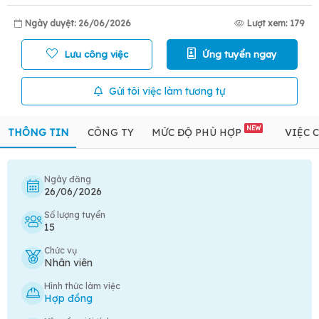
Ngày duyệt: 26/06/2026
Lượt xem: 179
Lưu công việc
Ứng tuyển ngay
Gửi tôi việc làm tương tự
NEW
THÔNG TIN
CÔNG TY
MỨC ĐỘ PHÙ HỢP
VIỆC 
Ngày đăng
26/06/2026
Số lượng tuyển
15
Chức vụ
Nhân viên
Hình thức làm việc
Hợp đồng