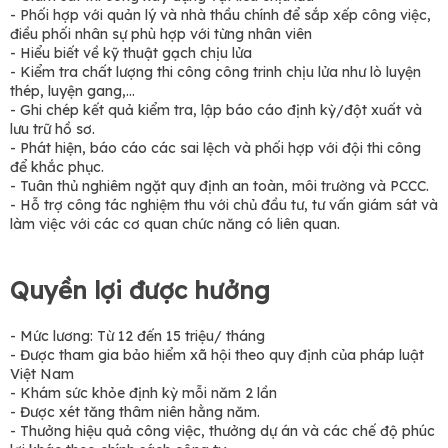
- Phối hợp với quản lý và nhà thầu chính để sắp xếp công việc,
điều phối nhân sự phù hợp với từng nhân viên
- Hiểu biết về kỹ thuật gạch chịu lửa
- Kiểm tra chất lượng thi công công trinh chịu lửa như lò luyện
thép, luyện gang,…
- Ghi chép kết quả kiểm tra, lập báo cáo định kỳ/đột xuất và
lưu trữ hồ sơ.
- Phát hiện, báo cáo các sai lệch và phối hợp với đội thi công
để khắc phục.
- Tuân thủ nghiêm ngặt quy định an toàn, môi trường và PCCC.
- Hỗ trợ công tác nghiệm thu với chủ đầu tư, tư vấn giám sát và
làm việc với các cơ quan chức năng có liên quan.
Quyền lợi được hưởng
- Mức lương: Từ 12 đến 15 triệu/ tháng
- Được tham gia bảo hiểm xã hội theo quy định của pháp luật
Việt Nam
- Khám sức khỏe định kỳ mỗi năm 2 lần
- Được xét tăng thâm niên hằng năm.
- Thưởng hiệu quả công việc, thưởng dự án và các chế độ phúc