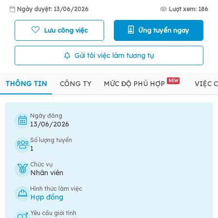
Ngày duyệt: 13/06/2026
Lượt xem: 186
Lưu công việc
Ứng tuyển ngay
Gửi tôi việc làm tương tự
NEW
THÔNG TIN
CÔNG TY
MỨC ĐỘ PHÙ HỢP
VIỆC 
Ngày đăng
13/06/2026
Số lượng tuyển
1
Chức vụ
Nhân viên
Hình thức làm việc
Hợp đồng
Yêu cầu giới tính