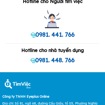
Hotline cho Người tìm việc
0981. 441. 766
Hotline cho nhà tuyển dụng
0981. 448. 766
Công ty TNHH Eyeplus Online
Địa chỉ: Số 81, ngõ 68, đường Cầu Giấy, tổ 05, Phường Nghĩa