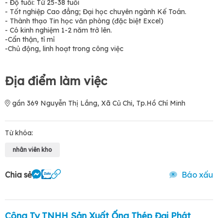
- Độ tuổi: Từ 25-38 tuổi
- Tốt nghiệp Cao đẳng; Đại học chuyên ngành Kế Toán.
- Thành thạo Tin học văn phòng (đặc biệt Excel)
- Có kinh nghiệm 1-2 năm trở lên.
-Cẩn thận, tỉ mỉ
-Chủ động, linh hoạt trong công việc
Địa điểm làm việc
gần 369 Nguyễn Thị Lắng, Xã Củ Chi, Tp.Hồ Chí Minh
Từ khóa:
nhân viên kho
Chia sẻ
Báo xấu
Công Ty TNHH Sản Xuất Ống Thép Đại Phát