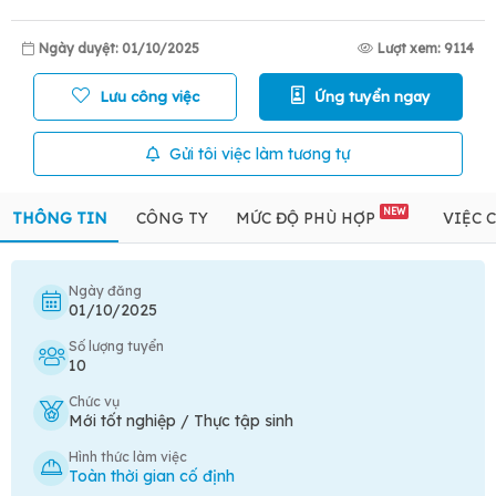
Ngày duyệt: 01/10/2025
Lượt xem: 9114
Lưu công việc
Ứng tuyển ngay
Gửi tôi việc làm tương tự
NEW
THÔNG TIN
CÔNG TY
MỨC ĐỘ PHÙ HỢP
VIỆC 
Ngày đăng
01/10/2025
Số lượng tuyển
10
Chức vụ
Mới tốt nghiệp / Thực tập sinh
Hình thức làm việc
Toàn thời gian cố định