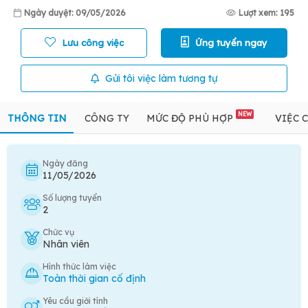
Ngày duyệt: 09/05/2026
Lượt xem: 195
Lưu công việc
Ứng tuyển ngay
Gửi tôi việc làm tương tự
NEW
THÔNG TIN
CÔNG TY
MỨC ĐỘ PHÙ HỢP
VIỆC 
Ngày đăng
11/05/2026
Số lượng tuyển
2
Chức vụ
Nhân viên
Hình thức làm việc
Toàn thời gian cố định
Yêu cầu giới tính