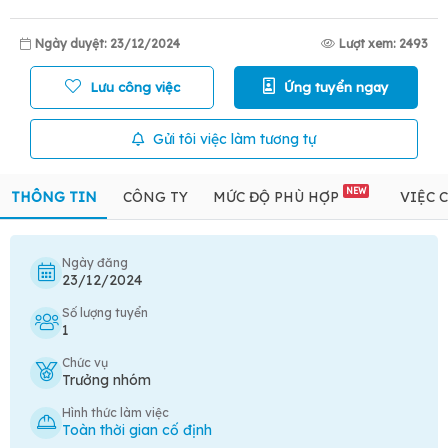
Ngày duyệt: 23/12/2024
Lượt xem: 2493
Lưu công việc
Ứng tuyển ngay
Gửi tôi việc làm tương tự
NEW
THÔNG TIN
CÔNG TY
MỨC ĐỘ PHÙ HỢP
VIỆC 
Ngày đăng
23/12/2024
Số lượng tuyển
1
Chức vụ
Trưởng nhóm
Hình thức làm việc
Toàn thời gian cố định