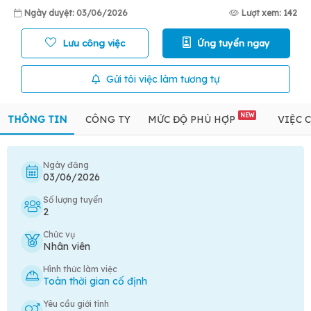
Ngày duyệt: 03/06/2026
Lượt xem: 142
Lưu công việc
Ứng tuyển ngay
Gửi tôi việc làm tương tự
NEW
THÔNG TIN
CÔNG TY
MỨC ĐỘ PHÙ HỢP
VIỆC 
Ngày đăng
03/06/2026
Số lượng tuyển
2
Chức vụ
Nhân viên
Hình thức làm việc
Toàn thời gian cố định
Yêu cầu giới tính