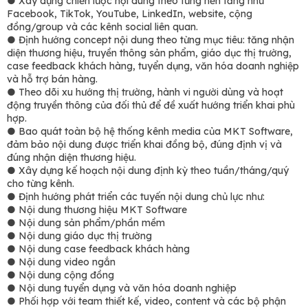
● Xây dựng chiến lược nội dung theo từng nền tảng như
Facebook, TikTok, YouTube, LinkedIn, website, cộng
đồng/group và các kênh social liên quan.
● Định hướng concept nội dung theo từng mục tiêu: tăng nhận
diện thương hiệu, truyền thông sản phẩm, giáo dục thị trường,
case feedback khách hàng, tuyển dụng, văn hóa doanh nghiệp
và hỗ trợ bán hàng.
● Theo dõi xu hướng thị trường, hành vi người dùng và hoạt
động truyền thông của đối thủ để đề xuất hướng triển khai phù
hợp.
● Bao quát toàn bộ hệ thống kênh media của MKT Software,
đảm bảo nội dung được triển khai đồng bộ, đúng định vị và
đúng nhận diện thương hiệu.
● Xây dựng kế hoạch nội dung định kỳ theo tuần/tháng/quý
cho từng kênh.
● Định hướng phát triển các tuyến nội dung chủ lực như:
● Nội dung thương hiệu MKT Software
● Nội dung sản phẩm/phần mềm
● Nội dung giáo dục thị trường
● Nội dung case feedback khách hàng
● Nội dung video ngắn
● Nội dung cộng đồng
● Nội dung tuyển dụng và văn hóa doanh nghiệp
● Phối hợp với team thiết kế, video, content và các bộ phận