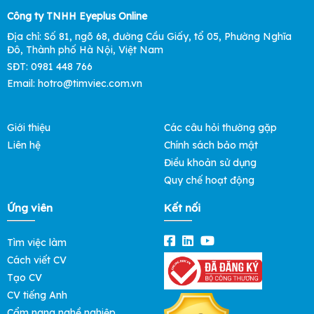
Công ty TNHH Eyeplus Online
Địa chỉ: Số 81, ngõ 68, đường Cầu Giấy, tổ 05, Phường Nghĩa
Đô, Thành phố Hà Nội, Việt Nam
SĐT: 0981 448 766
Email: hotro@timviec.com.vn
Giới thiệu
Các câu hỏi thường gặp
Liên hệ
Chính sách bảo mật
Điều khoản sử dụng
Quy chế hoạt động
Ứng viên
Kết nối
Tìm việc làm
Cách viết CV
Tạo CV
CV tiếng Anh
Cẩm nang nghề nghiệp