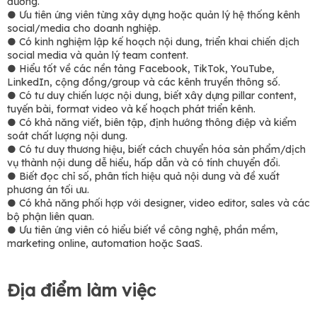
đương.
● Ưu tiên ứng viên từng xây dựng hoặc quản lý hệ thống kênh
social/media cho doanh nghiệp.
● Có kinh nghiệm lập kế hoạch nội dung, triển khai chiến dịch
social media và quản lý team content.
● Hiểu tốt về các nền tảng Facebook, TikTok, YouTube,
LinkedIn, cộng đồng/group và các kênh truyền thông số.
● Có tư duy chiến lược nội dung, biết xây dựng pillar content,
tuyến bài, format video và kế hoạch phát triển kênh.
● Có khả năng viết, biên tập, định hướng thông điệp và kiểm
soát chất lượng nội dung.
● Có tư duy thương hiệu, biết cách chuyển hóa sản phẩm/dịch
vụ thành nội dung dễ hiểu, hấp dẫn và có tính chuyển đổi.
● Biết đọc chỉ số, phân tích hiệu quả nội dung và đề xuất
phương án tối ưu.
● Có khả năng phối hợp với designer, video editor, sales và các
bộ phận liên quan.
● Ưu tiên ứng viên có hiểu biết về công nghệ, phần mềm,
marketing online, automation hoặc SaaS.
Địa điểm làm việc