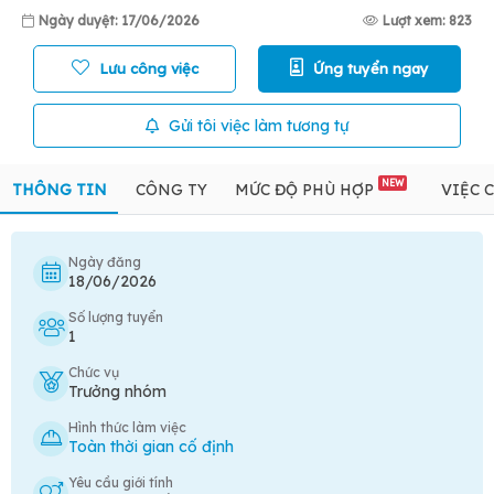
Ngày duyệt: 17/06/2026
Lượt xem: 823
Lưu công việc
Ứng tuyển ngay
Gửi tôi việc làm tương tự
NEW
THÔNG TIN
CÔNG TY
MỨC ĐỘ PHÙ HỢP
VIỆC 
Ngày đăng
18/06/2026
Số lượng tuyển
1
Chức vụ
Trưởng nhóm
Hình thức làm việc
Toàn thời gian cố định
Yêu cầu giới tính