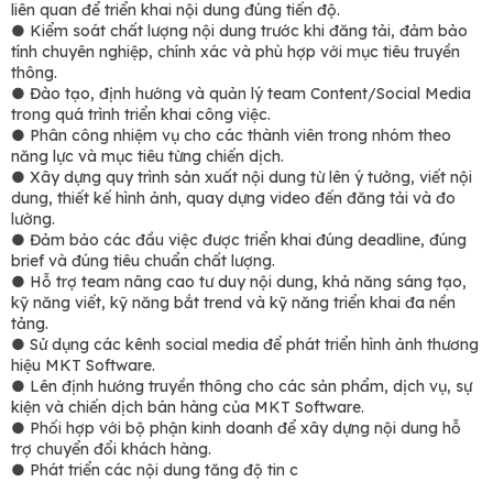
liên quan để triển khai nội dung đúng tiến độ.
● Kiểm soát chất lượng nội dung trước khi đăng tải, đảm bảo
tính chuyên nghiệp, chính xác và phù hợp với mục tiêu truyền
thông.
● Đào tạo, định hướng và quản lý team Content/Social Media
trong quá trình triển khai công việc.
● Phân công nhiệm vụ cho các thành viên trong nhóm theo
năng lực và mục tiêu từng chiến dịch.
● Xây dựng quy trình sản xuất nội dung từ lên ý tưởng, viết nội
dung, thiết kế hình ảnh, quay dựng video đến đăng tải và đo
lường.
● Đảm bảo các đầu việc được triển khai đúng deadline, đúng
brief và đúng tiêu chuẩn chất lượng.
● Hỗ trợ team nâng cao tư duy nội dung, khả năng sáng tạo,
kỹ năng viết, kỹ năng bắt trend và kỹ năng triển khai đa nền
tảng.
● Sử dụng các kênh social media để phát triển hình ảnh thương
hiệu MKT Software.
● Lên định hướng truyền thông cho các sản phẩm, dịch vụ, sự
kiện và chiến dịch bán hàng của MKT Software.
● Phối hợp với bộ phận kinh doanh để xây dựng nội dung hỗ
trợ chuyển đổi khách hàng.
● Phát triển các nội dung tăng độ tin c