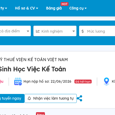
HOT
 ty
Hồ sơ & CV
Bảng giá
Công cụ
cả địa điểm
Kinh nghiệm
Mức lương
Ý THUẾ VIỆN KẾ TOÁN VIỆT NAM
Sinh Học Việc Kế Toán
iệu
Hạn nộp hồ sơ: 22/06/2026
K
Đã hết hạn
 tuyển ngay
Nhận việc làm tương tự
New