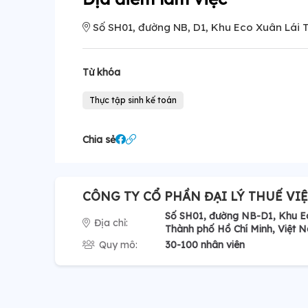
Số SH01, đường NB, D1, Khu Eco Xuân Lái T
Từ khóa
Thực tập sinh kế toán
Chia sẻ
CÔNG TY CỔ PHẦN ĐẠI LÝ THUẾ VI
Số SH01, đường NB-D1, Khu Ec
Địa chỉ:
Thành phố Hồ Chí Minh, Việt 
Quy mô:
30-100 nhân viên