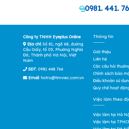
0981. 441. 7
Thông tin
Công ty TNHH Eyeplus Online
Địa chỉ:
Số 81, ngõ 68, đường
Cầu Giấy, tổ 05, Phường Nghĩa
Giới thiệu
Đô, Thành phố Hà Nội, Việt
Liên hệ
Nam
Các câu hỏi thườn
SĐT
: 0981 448 766
Chính sách bảo m
Email
:
hotro@timviec.com.vn
Điều khoản sử dụn
Quy chế hoạt độn
Việc làm theo đị
Việc làm tại Hà Nộ
Việc làm tại TPH