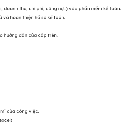
, doanh thu, chi phí, công nợ...) vào phần mềm kế toán.
ừ và hoàn thiện hồ sơ kế toán.
o hướng dẫn của cấp trên.
ỉ mỉ của công việc.
excel)