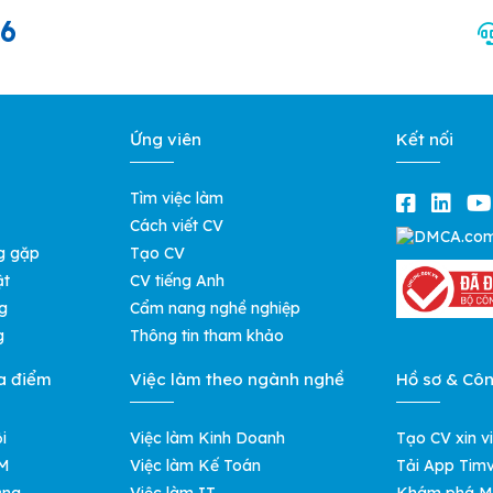
66
Ứng viên
Kết nối
Tìm việc làm
Cách viết CV
g gặp
Tạo CV
ật
CV tiếng Anh
g
Cẩm nang nghề nghiệp
g
Thông tin tham khảo
a điểm
Việc làm theo ngành nghề
Hồ sơ & Cô
i
Việc làm Kinh Doanh
Tạo CV xin v
CM
Việc làm Kế Toán
Tải App Timv