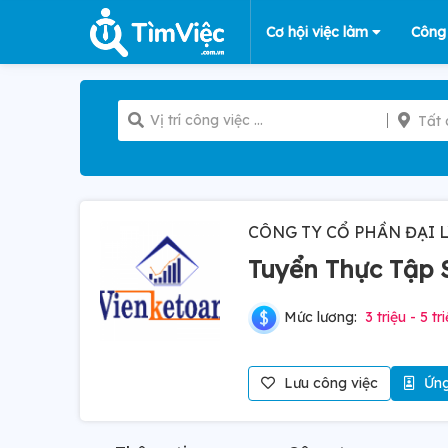
Cơ hội việc làm
Công
Tất 
CÔNG TY CỔ PHẦN ĐẠI L
Tuyển Thực Tập 
Mức lương:
3 triệu - 5 tr
Lưu công việc
Ứng