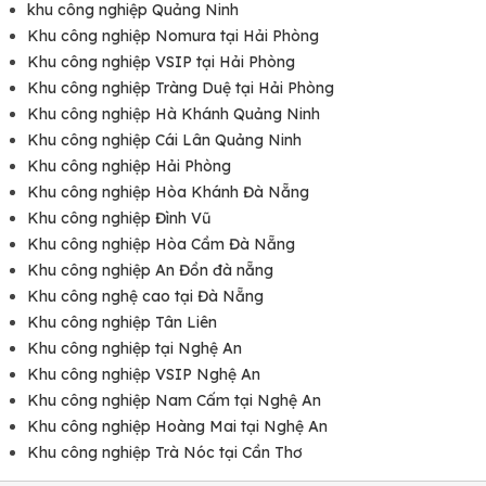
Có rất nhiều vị trí việc làm công nhân khác nhau, nhưng công
khu công nghiệp Quảng Ninh
việc chính của một người công nhân hiện nay gồm:
Khu công nghiệp Nomura tại Hải Phòng
Trực tiếp làm việc tại các dây chuyền sản xuất với độ chính
Khu công nghiệp VSIP tại Hải Phòng
xác cao, tốc độ nhanh chóng
Khu công nghiệp Tràng Duệ tại Hải Phòng
Đảm bảo răng yêu cầu, tiêu chuẩn chất lượng của sản phẩm
Khu công nghiệp Hà Khánh Quảng Ninh
được đáp ứng tốt nhất trước khi đưa ra thị trường
Hoàn thành các công việc khác nhau trong quy trình sản
Khu công nghiệp Cái Lân Quảng Ninh
xuất như: lắp ráp, đóng gói, dán nhãn....
Khu công nghiệp Hải Phòng
Vận hành hệ thống máy móc, vật tư một cách chính xác,
Khu công nghiệp Hòa Khánh Đà Nẵng
tiến hành bảo dưỡng định kỳ cẩn thận
Khu công nghiệp Đình Vũ
Báo cáo lại với ban quản lý nếu như có sự cố bất thường
Tuân thủ các quy định về an toàn lao động trong các nhà
Khu công nghiệp Hòa Cầm Đà Nẵng
máy, phân xưởng. Báo cáo lại cho ban quản lý nếu thấy có
Khu công nghiệp An Đồn đà nẵng
những điều gì bất thường
Khu công nghệ cao tại Đà Nẵng
Tham gia các khóa đào tạo để nâng cao trình độ chuyên
Khu công nghiệp Tân Liên
môn về an toàn lao động, sản xuất
Sẵn sàng làm thêm giờ, ca đêm nếu cần thiết để kịp tiến độ
Khu công nghiệp tại Nghệ An
công việc
Khu công nghiệp VSIP Nghệ An
Khu công nghiệp Nam Cấm tại Nghệ An
Khu công nghiệp Hoàng Mai tại Nghệ An
Khu công nghiệp Trà Nóc tại Cần Thơ