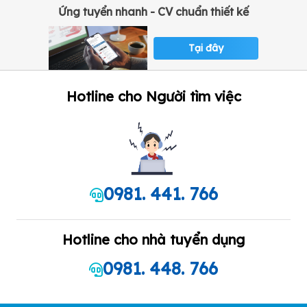
Ứng tuyển nhanh - CV chuẩn thiết kế
Tại đây
Hotline cho Người tìm việc
Các tiêu chí khi tuyển dụng công nhân
là gì?
0981. 441. 766
Kỹ năng giao tiếp
Với các vị trí
việc làm công nhân
, các yêu cầu về
kỹ năng nghề
nghiệp chuyên môn không cần quá cao
khi bạn sẽ được đào
Hotline cho nhà tuyển dụng
tạo kỹ lưỡng trước khi bắt đầu công việc. Tuy nhiên, kỹ năng
giao tiếp tốt là điều bạn cần phải có. Một ứng viên tham gia
0981. 448. 766
tuyển công nhân thời vụ
được cho là có kỹ năng tốt là khi bạn
lắng nghe, hiểu được các yêu cầu của trưởng ca, quản lý và
làm theo đúng hướng dẫn đó. Ngoài ra, các công nhân cũng