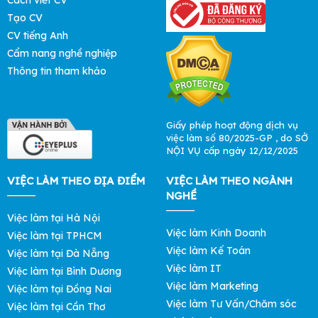
Nghiêm chỉnh chấp hành nội quy chung
Tạo CV
Đối với ứng viên
tìm việc làm công nhân
, tại các cơ sở sản xuất,
CV tiếng Anh
phân xưởng đều đã có một quy chế nhất định. Vì thế, hãy thực
Cẩm nang nghề nghiệp
hiện đúng theo các quy tắc đó. Điều này sẽ giúp bạn có thể
đảm bảo được hiệu quả; tiến độ công việc được vận hành một
Thông tin tham khảo
cách hoàn hảo nhất.
Giấy phép hoạt động dịch vụ
việc làm số 80/2025-GP , do SỞ
NỘI VỤ cấp ngày 12/12/2025
VIỆC LÀM THEO ĐỊA ĐIỂM
VIỆC LÀM THEO NGÀNH
NGHỀ
Việc làm tại Hà Nội
Việc làm Kinh Doanh
Việc làm tại TPHCM
Việc làm Kế Toán
Việc làm tại Đà Nẵng
Việc làm IT
Việc làm tại Bình Dương
Việc làm Marketing
Việc làm tại Đồng Nai
Việc làm Tư Vấn/Chăm sóc
Việc làm tại Cần Thơ
Những vị trí việc làm công nhân