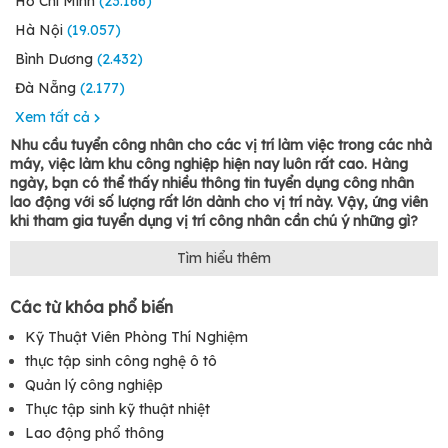
Hồ Chí Minh
(23.166)
Hà Nội
(19.057)
Bình Dương
(2.432)
Đà Nẵng
(2.177)
Xem tất cả
Nhu cầu tuyển công nhân cho các vị trí làm việc trong các nhà
máy, việc làm khu công nghiệp hiện nay luôn rất cao. Hàng
ngày, bạn có thể thấy nhiều thông tin tuyển dụng công nhân
lao động với số lượng rất lớn dành cho vị trí này. Vậy, ứng viên
khi tham gia tuyển dụng vị trí công nhân cần chú ý những gì?
Công việc của công nhân là gì?
Tìm hiểu thêm
Công nhân
là vị trí làm việc
trực tiếp trong các dây chuyền sản
Các từ khóa phổ biến
xuất hàng hóa hoặc các dây chuyền lắp ráp, sửa chữa
, chế tạo
các trang thiết bị.... Tuy vào từng lĩnh vực cụ thể mà ứng viên
Kỹ Thuật Viên Phòng Thí Nghiệm
tham gia tuyển công nhân sẽ phải làm các công việc khác
thực tập sinh công nghệ ô tô
nhau, thậm chí có những vị trí mà các công nhân chỉ cần đứng
giám sát, đảm bảo quá trình sản xuất sẽ diễn ra một cách suôn
Quản lý công nghiệp
sẻ. Hiện nay các tỉnh như
Vĩnh Long
,
Cần Thơ
, đang tuyển rất
Thực tập sinh kỹ thuật nhiệt
nhiều công nhân
Lao động phổ thông