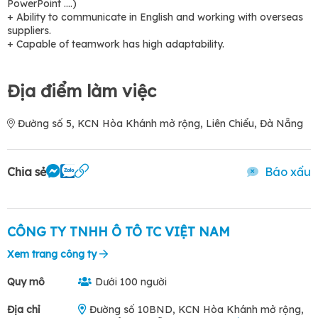
PowerPoint ….)
+ Ability to communicate in English and working with overseas
suppliers.
+ Capable of teamwork has high adaptability.
Địa điểm làm việc
Đường số 5, KCN Hòa Khánh mở rộng, Liên Chiểu, Đà Nẵng
Chia sẻ
Báo xấu
CÔNG TY TNHH Ô TÔ TC VIỆT NAM
Xem trang công ty
Quy mô
Dưới 100 người
Địa chỉ
Đường số 10BND, KCN Hòa Khánh mở rộng,