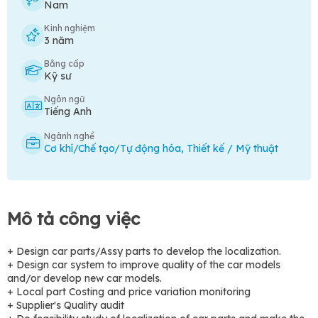
Nam
Kinh nghiệm
3 năm
Bằng cấp
Kỹ sư
Ngôn ngữ
Tiếng Anh
Ngành nghề
Cơ khí/Chế tạo/Tự động hóa
,
Thiết kế / Mỹ thuật
Mô tả công việc
+ Design car parts/Assy parts to develop the localization.
+ Design car system to improve quality of the car models
and/or develop new car models.
+ Local part Costing and price variation monitoring
+ Supplier's Quality audit