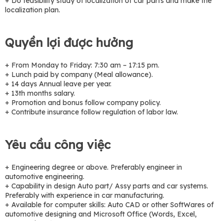
+ Do feasibility study of localization of car parts and make the
localization plan.
Quyền lợi được hưởng
+ From Monday to Friday: 7:30 am – 17:15 pm.
+ Lunch paid by company (Meal allowance).
+ 14 days Annual leave per year.
+ 13th months salary.
+ Promotion and bonus follow company policy.
+ Contribute insurance follow regulation of labor law.
Yêu cầu công việc
+ Engineering degree or above. Preferably engineer in
automotive engineering.
+ Capability in design Auto part/ Assy parts and car systems.
Preferably with experience in car manufacturing.
+ Available for computer skills: Auto CAD or other SoftWares of
automotive designing and Microsoft Office (Words, Excel,