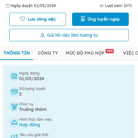
Ngày duyệt: 01/03/2024
Lượt xem: 1071
Lưu công việc
Ứng tuyển ngay
Gửi tôi việc làm tương tự
NEW
THÔNG TIN
CÔNG TY
MỨC ĐỘ PHÙ HỢP
VIỆC 
Ngày đăng
01/03/2024
Số lượng tuyển
2
Chức vụ
Trưởng nhóm
Hình thức làm việc
Hợp đồng
Yêu cầu giới tính