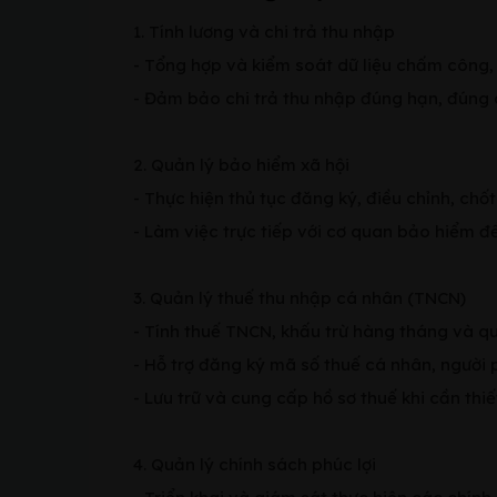
1. Tính lương và chi trả thu nhập
- Tổng hợp và kiểm soát dữ liệu chấm công,
- Đảm bảo chi trả thu nhập đúng hạn, đúng 
2. Quản lý bảo hiểm xã hội
- Thực hiện thủ tục đăng ký, điều chỉnh, ch
- Làm việc trực tiếp với cơ quan bảo hiểm để
3. Quản lý thuế thu nhập cá nhân (TNCN)
- Tính thuế TNCN, khấu trừ hàng tháng và q
- Hỗ trợ đăng ký mã số thuế cá nhân, người 
- Lưu trữ và cung cấp hồ sơ thuế khi cần thiế
4. Quản lý chính sách phúc lợi