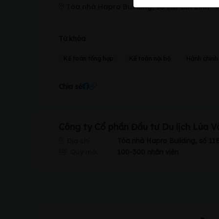
Tòa nhà Hapro Building, số 11B Cát Linh -
Từ khóa
Kế toán tổng hợp
Kế toán nội bộ
Hành chính
Chia sẻ
Công ty Cổ phần Đầu tư Du lịch Lúa 
Địa chỉ:
Tòa nhà Hapro Building, số 11
Quy mô:
100-300 nhân viên