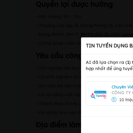
Quyền lợi được hưởng
- Mức lương: 9tr - 13tr
- Thưởng các dịp lễ, lương tháng 13, các chế
- Đóng BHXH, BHYT, BHTN đầy đủ trên lương
- Cơ hội phát triển chuyên sâu trong lĩnh vự
TIN TUYỂN DỤNG B
Yêu cầu công việc
AI đã lựa chọn ra (
1
)
- Tốt nghiệp đại học chuyên ngành Nhân sự, 
hợp nhất để ứng tuyể
- Có kinh nghiệm từ 2 năm trở lên trong lĩnh
- Am hiểu Bộ luật Lao động, BHXH, thuế TNC
Chuyên Vi
CÔNG TY 
- Có kỹ năng viết và diễn đạt chính sách, tư
10 triệ
- Thành thạo Excel, phần mềm nhân sự (ưu 
- Kỹ năng làm việc độc lập và phối hợp nhóm
Địa điểm làm việc