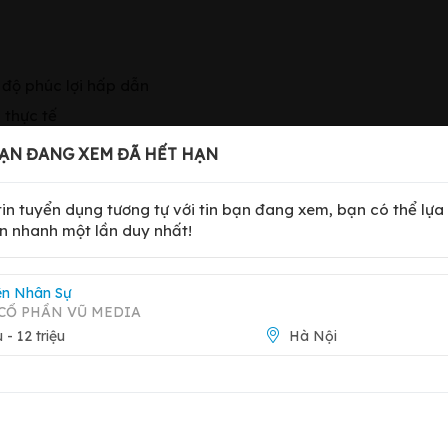
 độ phúc lợi hấp dẫn
 thực tế
c chính sách nhân sự
ẠN ĐANG XEM ĐÃ HẾT HẠN
 tin tuyển dụng tương tự với tin bạn đang xem, bạn có thể lựa
Kế toán, Luật, Kinh tế lao động…
n nhanh một lần duy nhất!
 vực C&B.
N và các chính sách liên quan.
ên Nhân Sự
CỔ PHẦN VŨ MEDIA
 duy hệ thống.
u - 12 triệu
Hà Nội
tiên biết dùng phần mềm HRM).
 tốt, bảo mật thông tin cao.