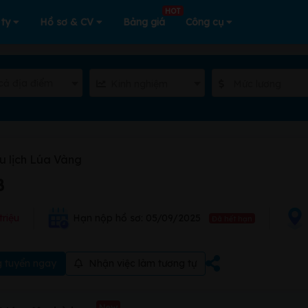
HOT
 ty
Hồ sơ & CV
Bảng giá
Công cụ
cả địa điểm
Kinh nghiệm
Mức lương
u lịch Lúa Vàng
B
triệu
Hạn nộp hồ sơ: 05/09/2025
Đã hết hạn
 tuyển ngay
Nhận việc làm tương tự
New