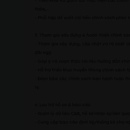
- Triển khai và giám sát thực hiện các chính 
khỏe,...
- Phối hợp đề xuất cải tiến chính sách phúc 
5. Tham gia xây dựng & hoàn thiện chính sá
- Tham gia xây dựng, cập nhật và rà soát cá
đãi ngộ.
- Góp ý và soạn thảo tài liệu hướng dẫn chính
- Hỗ trợ triển khai truyền thông chính sách t
- Đảm bảo các chính sách ban hành tuân thủ
ty.
6. Lưu trữ hồ sơ & báo cáo
- Quản lý dữ liệu C&B, hồ sơ nhân sự liên qu
- Cung cấp báo cáo định kỳ/thống kê cho nộ