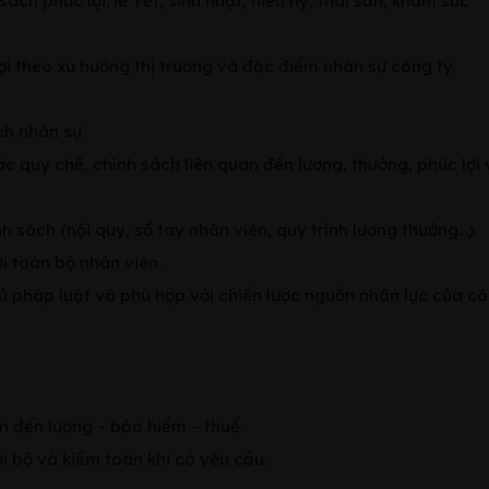
sách phúc lợi: lễ Tết, sinh nhật, hiếu hỷ, thai sản, khám sức
lợi theo xu hướng thị trường và đặc điểm nhân sự công ty.
ch nhân sự
c quy chế, chính sách liên quan đến lương, thưởng, phúc lợi 
 sách (nội quy, sổ tay nhân viên, quy trình lương thưởng...).
ới toàn bộ nhân viên.
 pháp luật và phù hợp với chiến lược nguồn nhân lực của c
an đến lương – bảo hiểm – thuế.
i bộ và kiểm toán khi có yêu cầu.