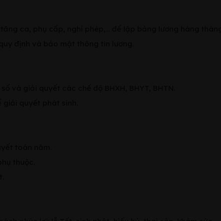
 tăng ca, phụ cấp, nghỉ phép,… để lập bảng lương hàng tháng
quy định và bảo mật thông tin lương.
ốt sổ và giải quyết các chế độ BHXH, BHYT, BHTN.
 giải quyết phát sinh.
uyết toán năm.
phụ thuộc.
t.