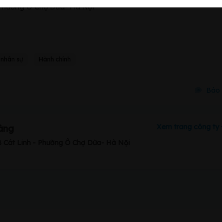
 Phường Ô Chợ Dừa- Hà Nội
 nhân sự
Hành chính
Báo 
Xem trang công ty
Vàng
B Cát Linh - Phường Ô Chợ Dừa- Hà Nội