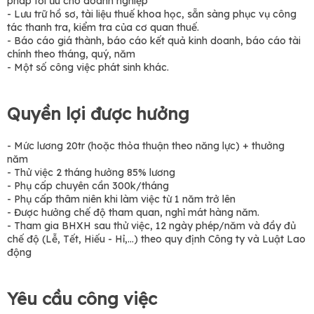
pháp tối ưu cho doanh nghiệp
- Lưu trữ hồ sơ, tài liệu thuế khoa học, sẵn sàng phục vụ công
tác thanh tra, kiểm tra của cơ quan thuế.
- Báo cáo giá thành, báo cáo kết quả kinh doanh, báo cáo tài
chính theo tháng, quý, năm
- Một số công việc phát sinh khác.
Quyền lợi được hưởng
- Mức lương 20tr (hoặc thỏa thuận theo năng lực) + thưởng
năm
- Thử việc 2 tháng hưởng 85% lương
- Phụ cấp chuyên cần 300k/tháng
- Phụ cấp thâm niên khi làm việc từ 1 năm trở lên
- Được hưởng chế độ tham quan, nghỉ mát hàng năm.
- Tham gia BHXH sau thử việc, 12 ngày phép/năm và đầy đủ
chế độ (Lễ, Tết, Hiếu - Hỉ,…) theo quy định Công ty và Luật Lao
động
Yêu cầu công việc