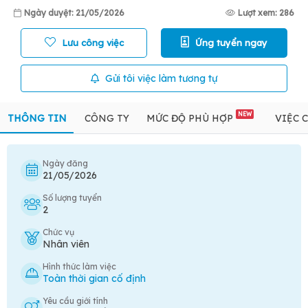
Ngày duyệt: 21/05/2026
Lượt xem: 286
Lưu công việc
Ứng tuyển ngay
Gửi tôi việc làm tương tự
NEW
THÔNG TIN
CÔNG TY
MỨC ĐỘ PHÙ HỢP
VIỆC 
Ngày đăng
21/05/2026
Số lượng tuyển
2
Chức vụ
Nhân viên
Hình thức làm việc
Toàn thời gian cố định
Yêu cầu giới tính