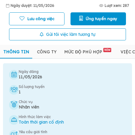
Ngày duyệt: 11/05/2026
Lượt xem: 287
Lưu công việc
Ứng tuyển ngay
Gửi tôi việc làm tương tự
NEW
THÔNG TIN
CÔNG TY
MỨC ĐỘ PHÙ HỢP
VIỆC 
Ngày đăng
11/05/2026
Số lượng tuyển
1
Chức vụ
Nhân viên
Hình thức làm việc
Toàn thời gian cố định
Yêu cầu giới tính