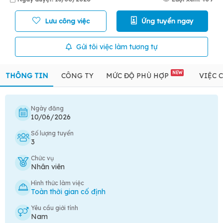
Lưu công việc
Ứng tuyển ngay
Gửi tôi việc làm tương tự
NEW
THÔNG TIN
CÔNG TY
MỨC ĐỘ PHÙ HỢP
VIỆC 
Ngày đăng
10/06/2026
Số lượng tuyển
3
Chức vụ
Nhân viên
Hình thức làm việc
Toàn thời gian cố định
Yêu cầu giới tính
Nam