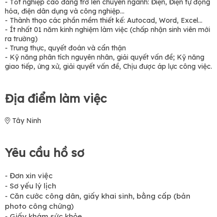
- Tốt nghiệp cao đẳng trở lên chuyên ngành: Điện, Điện tự động
hóa, điện dân dụng và công nghiệp...
- Thành thạo các phần mềm thiết kế: Autocad, Word, Excel...
- Ít nhất 01 năm kinh nghiệm làm việc (chấp nhận sinh viên mới
ra trường)
- Trung thực, quyết đoán và cẩn thận
- Kỹ năng phân tích nguyên nhân, giải quyết vấn đề; Kỹ năng
giao tiếp, ứng xử, giải quyết vấn đề, Chịu được áp lực công việc.
Địa điểm làm việc
Tây Ninh
Yêu cầu hồ sơ
- Đơn xin việc
- Sơ yếu lý lịch
- Căn cước công dân, giấy khai sinh, bằng cấp (bản
photo công chứng)
- Giấy khám sức khỏe