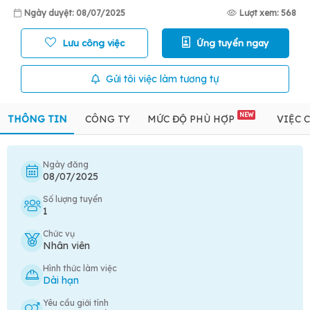
Ngày duyệt: 08/07/2025
Lượt xem: 568
Lưu công việc
Ứng tuyển ngay
Gửi tôi việc làm tương tự
NEW
THÔNG TIN
CÔNG TY
MỨC ĐỘ PHÙ HỢP
VIỆC 
Ngày đăng
08/07/2025
Số lượng tuyển
1
Chức vụ
Nhân viên
Hình thức làm việc
Dài hạn
Yêu cầu giới tính