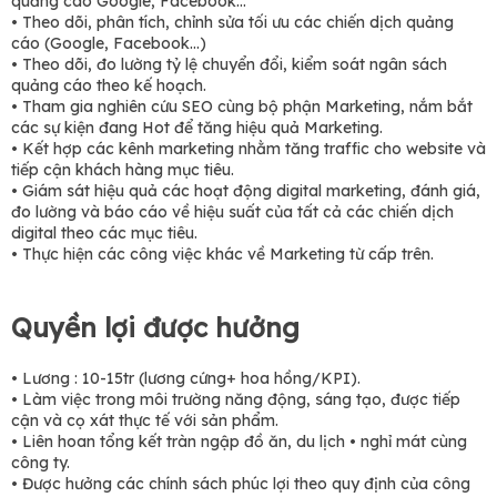
quảng cáo Google, Facebook…
• Theo dõi, phân tích, chỉnh sửa tối ưu các chiến dịch quảng
cáo (Google, Facebook…)
• Theo dõi, đo lường tỷ lệ chuyển đổi, kiểm soát ngân sách
quảng cáo theo kế hoạch.
• Tham gia nghiên cứu SEO cùng bộ phận Marketing, nắm bắt
các sự kiện đang Hot để tăng hiệu quả Marketing.
• Kết hợp các kênh marketing nhằm tăng traffic cho website và
tiếp cận khách hàng mục tiêu.
• Giám sát hiệu quả các hoạt động digital marketing, đánh giá,
đo lường và báo cáo về hiệu suất của tất cả các chiến dịch
digital theo các mục tiêu.
• Thực hiện các công việc khác về Marketing từ cấp trên.
Quyền lợi được hưởng
• Lương : 10-15tr (lương cứng+ hoa hồng/KPI).
• Làm việc trong môi trường năng động, sáng tạo, được tiếp
cận và cọ xát thực tế với sản phẩm.
• Liên hoan tổng kết tràn ngập đồ ăn, du lịch • nghỉ mát cùng
công ty.
• Được hưởng các chính sách phúc lợi theo quy định của công