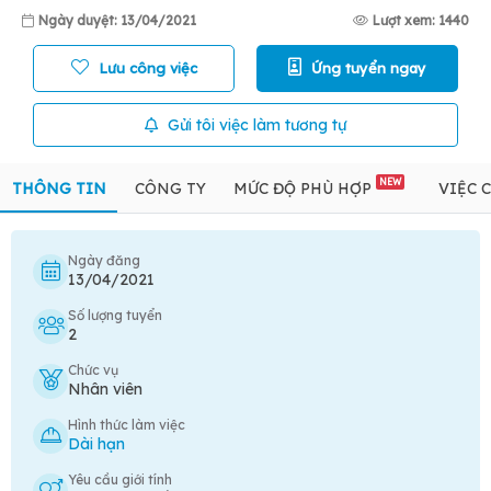
Ngày duyệt: 13/04/2021
Lượt xem: 1440
Lưu công việc
Ứng tuyển ngay
Gửi tôi việc làm tương tự
NEW
THÔNG TIN
CÔNG TY
MỨC ĐỘ PHÙ HỢP
VIỆC 
Ngày đăng
13/04/2021
Số lượng tuyển
2
Chức vụ
Nhân viên
Hình thức làm việc
Dài hạn
Yêu cầu giới tính