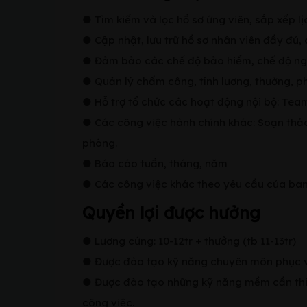
● Tìm kiếm và lọc hồ sơ ứng viên, sắp xếp l
● Cập nhật, lưu trữ hồ sơ nhân viên đầy đủ, 
● Đảm bảo các chế độ bảo hiểm, chế độ nghỉ
● Quản lý chấm công, tính lương, thưởng, p
● Hỗ trợ tổ chức các hoạt động nội bộ: Teamb
● Các công việc hành chính khác: Soạn thảo c
phòng.
● Báo cáo tuần, tháng, năm
● Các công việc khác theo yêu cầu của ba
Quyền lợi được hưởng
● Lương cứng: 10-12tr + thưởng (tb 11-13tr)
● Được đào tạo kỹ năng chuyên môn phục v
● Được đào tạo những kỹ năng mềm cần thiết
công việc.