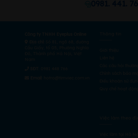
0981. 441. 7
Thông tin
Công ty TNHH Eyeplus Online
Địa chỉ:
Số 81, ngõ 68, đường
Cầu Giấy, tổ 05, Phường Nghĩa
Giới thiệu
Đô, Thành phố Hà Nội, Việt
Liên hệ
Nam
Các câu hỏi thườn
SĐT
: 0981 448 766
Chính sách bảo m
Email
:
hotro@timviec.com.vn
Điều khoản sử dụn
Quy chế hoạt độn
Việc làm theo đị
Việc làm tại Hà Nộ