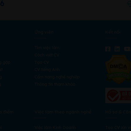
66
Ứng viên
Kết nối
Tìm việc làm
Cách viết CV
g gặp
Tạo CV
ật
CV tiếng Anh
g
Cẩm nang nghề nghiệp
g
Thông tin tham khảo
a điểm
Việc làm theo ngành nghề
Hồ sơ & Cô
i
Việc làm Kinh Doanh
Tạo CV xin v