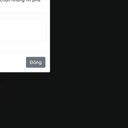
xấu
Đóng