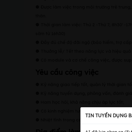
● Được làm việc trong môi trường trẻ trung
thân.
● Thời gian làm việc: Thứ 2 -Thứ 7, 8h30' -17
sớm từ 16h30)
● Đầy đủ chế độ đãi ngộ (bảo hiểm, trợ cấp đi
● Thưởng lễ/ Tết theo năng lực và hiệu quả
● Có module và cơ chế công việc, được supp
Yêu cầu công việc
● Kỹ năng giao tiếp tốt, quản lý thời gian tố
● Kỹ năng tuyển dụng, phỏng vấn, đánh gi
● Ham học hỏi, khả năng chịu áp lực tốt;
● Có kinh nghiệm tuyển dụng từ 1 năm
TIN TUYỂN DỤNG B
● Nhiệt tình trong các hoạt động, phong tr
AI đã lựa chọn ra (
1
)