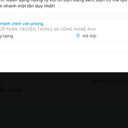
n nhanh một lần duy nhất!
 Hành chính văn phòng
 CỔ PHẦN TRUYỀN THÔNG VÀ CÔNG NGHỆ AHA
 lượng
Hà Nội
Báo 
Xem trang công ty
o
iêm, Hà Nội