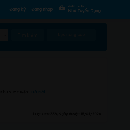
DÀNH CHO
Đăng ký
Đăng nhập
Nhà Tuyển Dụng
Lọc nâng cao
Tìm kiếm
Khu vực tuyển:
Hà Nội
Lượt xem: 356, Ngày duyệt: 15/04/2026