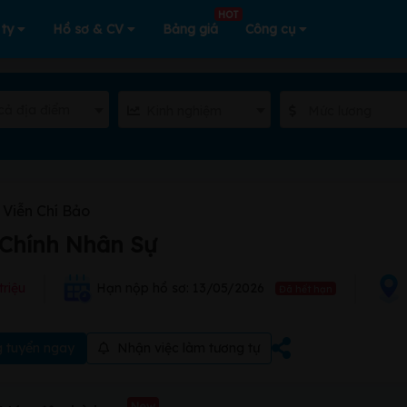
HOT
 ty
Hồ sơ & CV
Bảng giá
Công cụ
cả địa điểm
Kinh nghiệm
Mức lương
Viễn Chí Bảo
Chính Nhân Sự
triệu
Hạn nộp hồ sơ: 13/05/2026
Đã hết hạn
 tuyển ngay
Nhận việc làm tương tự
New