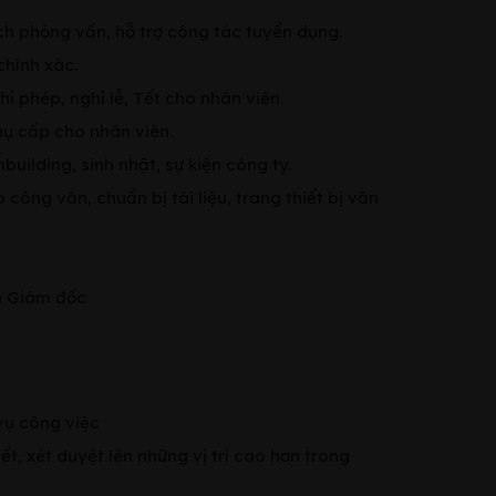
ịch phỏng vấn, hỗ trợ công tác tuyển dụng.
chính xác.
 phép, nghỉ lễ, Tết cho nhân viên.
hụ cấp cho nhân viên.
uilding, sinh nhật, sự kiện công ty.
ông văn, chuẩn bị tài liệu, trang thiết bị văn
n Giám đốc
ụ công việc
, xét duyệt lên những vị trí cao hơn trong