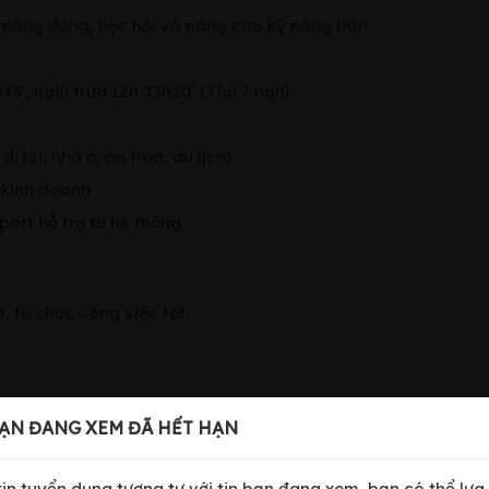
, năng động, học hỏi và nâng cao kỹ năng bản
h45', nghỉ trưa 12h-13h20’ (Thứ 7 nghỉ
 lại, nhà ở, ăn trưa, du lịch)
 kinh doanh
ort hỗ trợ từ hệ thống
t, tổ chức công việc tốt.
á
ẠN ĐANG XEM ĐÃ HẾT HẠN
ào chung của công ty
 tin tuyển dụng tương tự với tin bạn đang xem, bạn có thể lựa