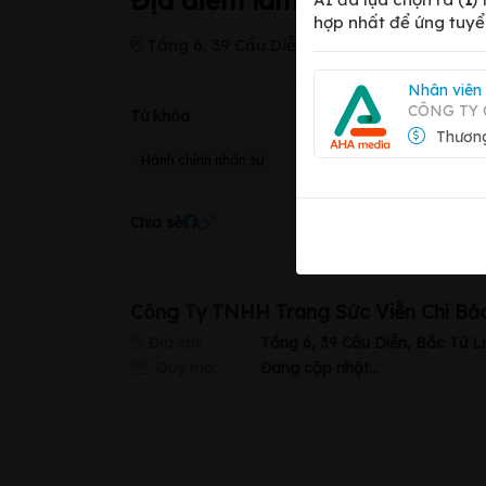
Địa điểm làm việc
hợp nhất để ứng tuyể
Tầng 6, 39 Cầu Diễn, Bắc Từ Liêm, Hà Nội
Nhân viên
CÔNG TY
Từ khóa
Thương
Hành chính nhân sự
Chia sẻ
Công Ty TNHH Trang Sức Viễn Chí Bả
Địa chỉ:
Tầng 6, 39 Cầu Diễn, Bắc Từ L
Quy mô:
Đang cập nhật...