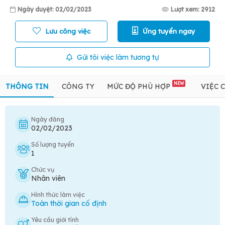
Ngày duyệt: 02/02/2023
Lượt xem: 2912
Lưu công việc
Ứng tuyển ngay
Gửi tôi việc làm tương tự
NEW
THÔNG TIN
CÔNG TY
MỨC ĐỘ PHÙ HỢP
VIỆC 
Ngày đăng
02/02/2023
Số lượng tuyển
1
Chức vụ
Nhân viên
Hình thức làm việc
Toàn thời gian cố định
Yêu cầu giới tính