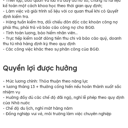
- Thiết lập, bảo quản và lưu trữ đầy đủ hồ sơ, chứng từ tài liệu
kế toán một cách khoa học theo thời gian quy định;
- Làm việc và giải trình số liệu với cơ quan thuế khi có Quyết
định kiểm tra.
- Hàng tuần kiểm tra, đối chiếu đôn đốc các khoản công nợ
phải thu, phải trả và báo cáo công nợ cho BGĐ.
- Tính toán lương, bảo hiểm nhân viên…
- Trực tiếp kiểm soát dòng tiền thu chi và báo cáo quỹ, doanh
thu từ nhà hàng định kỳ theo quy định
- Các công việc khác theo sự phân công của BGĐ.
Quyền lợi được hưởng
- Mức lương chính: Thỏa thuận theo năng lực
+ lương tháng 13 + thưởng cống hiến nếu hoàn thành xuất sắc
nhiệm vụ
- Hưởng đầy đủ các chế độ đãi ngộ, nghỉ lễ phép theo quy định
của Nhà nước
- Chế độ du lịch, nghỉ mát hàng năm
- Đồng nghiệp vui vẻ, môi trường làm việc chuyên nghiệp