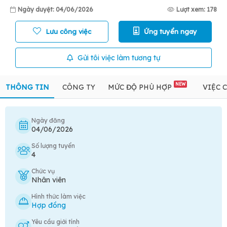
Ngày duyệt: 04/06/2026
Lượt xem: 178
Lưu công việc
Ứng tuyển ngay
Gửi tôi việc làm tương tự
NEW
THÔNG TIN
CÔNG TY
MỨC ĐỘ PHÙ HỢP
VIỆC 
Ngày đăng
04/06/2026
Số lượng tuyển
4
Chức vụ
Nhân viên
Hình thức làm việc
Hợp đồng
Yêu cầu giới tính