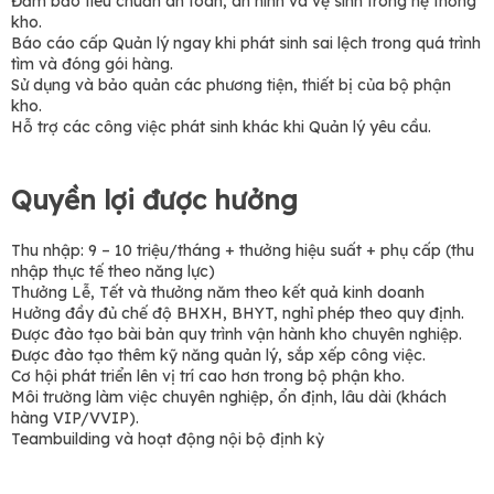
Đảm bảo tiêu chuẩn an toàn, an ninh và vệ sinh trong hệ thống
kho.
Báo cáo cấp Quản lý ngay khi phát sinh sai lệch trong quá trình
tìm và đóng gói hàng.
Sử dụng và bảo quản các phương tiện, thiết bị của bộ phận
kho.
Hỗ trợ các công việc phát sinh khác khi Quản lý yêu cầu.
Quyền lợi được hưởng
Thu nhập: 9 – 10 triệu/tháng + thưởng hiệu suất + phụ cấp (thu
nhập thực tế theo năng lực)
Thưởng Lễ, Tết và thưởng năm theo kết quả kinh doanh
Hưởng đầy đủ chế độ BHXH, BHYT, nghỉ phép theo quy định.
Được đào tạo bài bản quy trình vận hành kho chuyên nghiệp.
Được đào tạo thêm kỹ năng quản lý, sắp xếp công việc.
Cơ hội phát triển lên vị trí cao hơn trong bộ phận kho.
Môi trường làm việc chuyên nghiệp, ổn định, lâu dài (khách
hàng VIP/VVIP).
Teambuilding và hoạt động nội bộ định kỳ