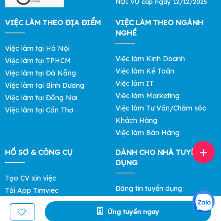
NỘI VỤ cấp ngày 12/12/2025
VIỆC LÀM THEO ĐỊA ĐIỂM
VIỆC LÀM THEO NGÀNH
NGHỀ
Việc làm tại Hà Nội
Việc làm Kinh Doanh
Việc làm tại TPHCM
Việc làm Kế Toán
Việc làm tại Đà Nẵng
Việc làm IT
Việc làm tại Bình Dương
Việc làm Marketing
Việc làm tại Đồng Nai
Việc làm Tư Vấn/Chăm sóc
Việc làm tại Cần Thơ
Khách Hàng
Việc làm Bán Hàng
HỒ SƠ & CÔNG CỤ
DÀNH CHO NHÀ TUYỂN
DỤNG
Tạo CV xin việc
Đăng tin tuyển dụng
Tải App Timviec
Tìm ứng viên
Khám phá Mức Lương
Ứng tuyển ngay
Bảng giá Lọc Hồ Sơ