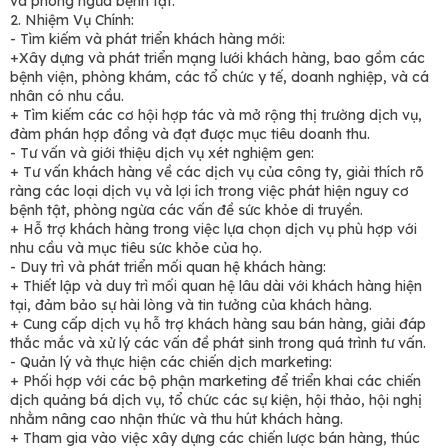
và phòng ngừa bệnh tật.
2. Nhiệm Vụ Chính:
- Tìm kiếm và phát triển khách hàng mới:
+Xây dựng và phát triển mạng lưới khách hàng, bao gồm các
bệnh viện, phòng khám, các tổ chức y tế, doanh nghiệp, và cá
nhân có nhu cầu.
+ Tìm kiếm các cơ hội hợp tác và mở rộng thị trường dịch vụ,
đàm phán hợp đồng và đạt được mục tiêu doanh thu.
- Tư vấn và giới thiệu dịch vụ xét nghiệm gen:
+ Tư vấn khách hàng về các dịch vụ của công ty, giải thích rõ
ràng các loại dịch vụ và lợi ích trong việc phát hiện nguy cơ
bệnh tật, phòng ngừa các vấn đề sức khỏe di truyền.
+ Hỗ trợ khách hàng trong việc lựa chọn dịch vụ phù hợp với
nhu cầu và mục tiêu sức khỏe của họ.
- Duy trì và phát triển mối quan hệ khách hàng:
+ Thiết lập và duy trì mối quan hệ lâu dài với khách hàng hiện
tại, đảm bảo sự hài lòng và tin tưởng của khách hàng.
+ Cung cấp dịch vụ hỗ trợ khách hàng sau bán hàng, giải đáp
thắc mắc và xử lý các vấn đề phát sinh trong quá trình tư vấn.
- Quản lý và thực hiện các chiến dịch marketing:
+ Phối hợp với các bộ phận marketing để triển khai các chiến
dịch quảng bá dịch vụ, tổ chức các sự kiện, hội thảo, hội nghị
nhằm nâng cao nhận thức và thu hút khách hàng.
+ Tham gia vào việc xây dựng các chiến lược bán hàng, thúc