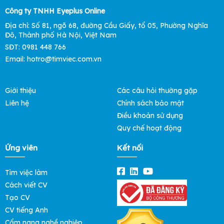
Công ty TNHH Eyeplus Online
Địa chỉ: Số 81, ngõ 68, đường Cầu Giấy, tổ 05, Phường Nghĩa
Đô, Thành phố Hà Nội, Việt Nam
SĐT: 0981 448 766
Email: hotro@timviec.com.vn
Giới thiệu
Các câu hỏi thường gặp
Liên hệ
Chính sách bảo mật
Điều khoản sử dụng
Quy chế hoạt động
Ứng viên
Kết nối
Tìm việc làm
Cách viết CV
Tạo CV
CV tiếng Anh
Cẩm nang nghề nghiệp