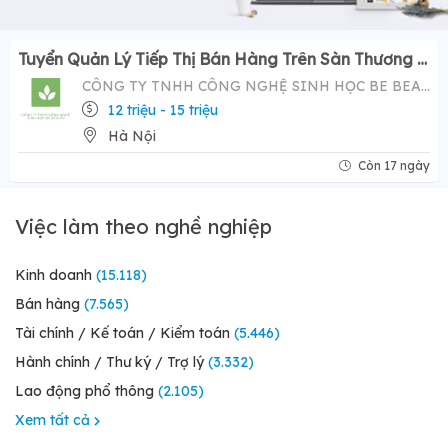
Tuyển Quản Lý Tiếp Thị Bán Hàng Trên Sàn Thương Mại Điện Tử ( Tiktok Shop)- Mức Lương Hấp Dẫn 12-20 Triệu
CÔNG TY TNHH CÔNG NGHỆ SINH HỌC BE BEAUTY
12 triệu - 15 triệu
Hà Nội
Còn 17 ngày
Việc làm theo nghề nghiệp
Kinh doanh
(15.118)
Bán hàng
(7.565)
Tài chính / Kế toán / Kiểm toán
(5.446)
Hành chính / Thư ký / Trợ lý
(3.332)
Lao động phổ thông
(2.105)
Xem tất cả