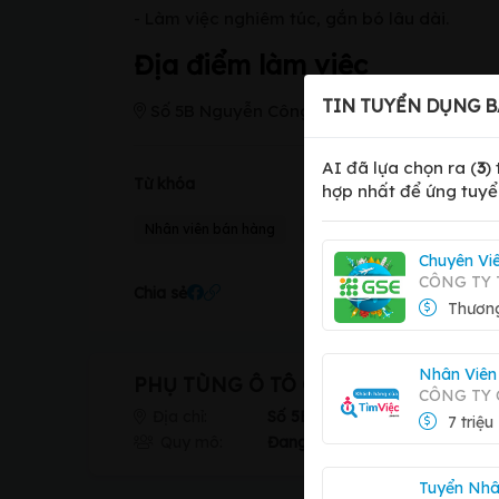
- Làm việc nghiêm túc, gắn bó lâu dài.
Địa điểm làm việc
TIN TUYỂN DỤNG B
Số 5B Nguyễn Công Trứ, Phường Hai Bà Trư
AI đã lựa chọn ra (
3
)
Từ khóa
hợp nhất để ứng tuyể
Nhân viên bán hàng
Nhân viên kinh doanh
Chuyên Vi
CÔNG TY 
Chia sẻ
Thương
Nhân Viên
PHỤ TÙNG Ô TÔ QUANG LỰC
CÔNG TY
Địa chỉ:
Số 5B Nguyễn Công Trứ, Phườn
7 triệu
Quy mô:
Đang cập nhật...
Tuyển Nhâ