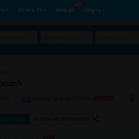
HOT
 ty
Hồ sơ & CV
Bảng giá
Công cụ
cả địa điểm
Kinh nghiệm
Mức lương
LỰC
 Doanh
triệu
Hạn nộp hồ sơ: 27/07/2026
Đã hết hạn
 tuyển ngay
Nhận việc làm tương tự
New