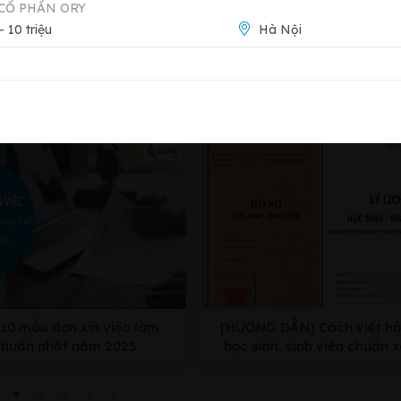
CỔ PHẦN ORY
 - 10 triệu
Hà Nội
nang tìm việc
10 mẫu đơn xin việc làm
[HƯỚNG DẪN] Cách viết hồ
chuẩn nhất năm 2025
học sinh, sinh viên chuẩn 
nhất