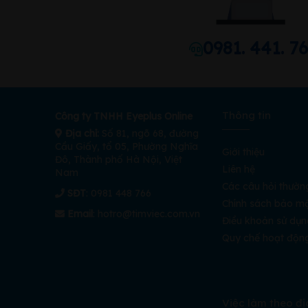
0981. 441. 7
Thông tin
Công ty TNHH Eyeplus Online
Địa chỉ:
Số 81, ngõ 68, đường
Cầu Giấy, tổ 05, Phường Nghĩa
Giới thiệu
Đô, Thành phố Hà Nội, Việt
Liên hệ
Nam
Các câu hỏi thườn
SĐT
: 0981 448 766
Chính sách bảo m
Email
:
hotro@timviec.com.vn
Điều khoản sử dụn
Quy chế hoạt độn
Việc làm theo đị