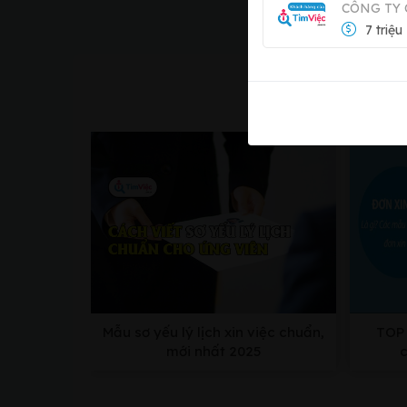
CÔNG TY 
7 triệu
Cẩm 
Mẫu sơ yếu lý lịch xin việc chuẩn,
TOP 
mới nhất 2025