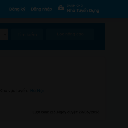
DÀNH CHO
Đăng ký
Đăng nhập
Nhà Tuyển Dụng
Lọc nâng cao
Tìm kiếm
Khu vực tuyển:
Hà Nội
Lượt xem: 213, Ngày duyệt: 29/06/2026