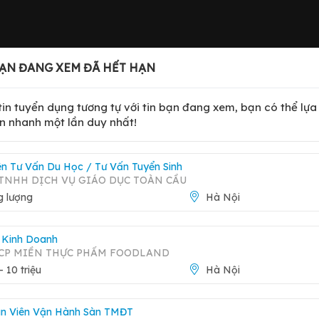
ẠN ĐANG XEM ĐÃ HẾT HẠN
ng, TP Hà Nội
 tin tuyển dụng tương tự với tin bạn đang xem, bạn có thể lự
n nhanh một lần duy nhất!
ên Tư Vấn Du Học / Tư Vấn Tuyển Sinh
TNHH DỊCH VỤ GIÁO DỤC TOÀN CẦU
Báo 
 lượng
Hà Nội
 Kinh Doanh
Xem trang công ty
 CP MIỀN THỰC PHẨM FOODLAND
g Hai Bà Trưng, TP Hà Nội
 - 10 triệu
Hà Nội
n Viên Vận Hành Sàn TMĐT