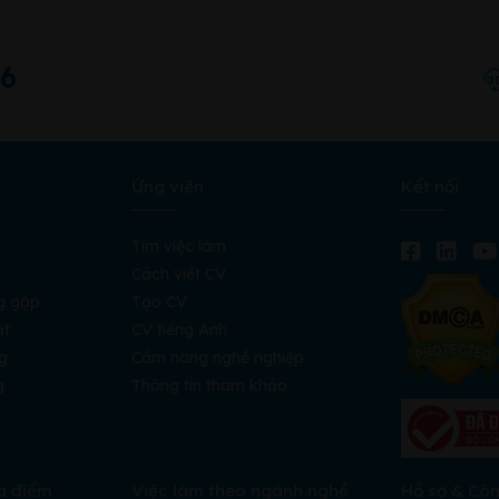
66
Ứng viên
Kết nối
Tìm việc làm
Cách viết CV
g gặp
Tạo CV
ật
CV tiếng Anh
g
Cẩm nang nghề nghiệp
g
Thông tin tham khảo
a điểm
Việc làm theo ngành nghề
Hồ sơ & Cô