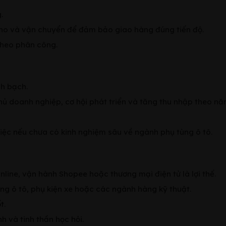
.
kho và vận chuyển để đảm bảo giao hàng đúng tiến độ.
theo phân công.
nh bạch.
 chủ doanh nghiệp, cơ hội phát triển và tăng thu nhập theo nă
iệc nếu chưa có kinh nghiệm sâu về ngành phụ tùng ô tô.
nline, vận hành Shopee hoặc thương mại điện tử là lợi thế.
ùng ô tô, phụ kiện xe hoặc các ngành hàng kỹ thuật.
t.
h và tinh thần học hỏi.