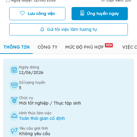
Ngày duyệt: 12/06/2026
Lượt xem: 153
Lưu công việc
Ứng tuyển ngay
Gửi tôi việc làm tương tự
NEW
THÔNG TIN
CÔNG TY
MỨC ĐỘ PHÙ HỢP
VIỆC 
Ngày đăng
12/06/2026
Số lượng tuyển
5
Chức vụ
Mới tốt nghiệp / Thực tập sinh
Hình thức làm việc
Toàn thời gian cố định
Yêu cầu giới tính
Không yêu cầu