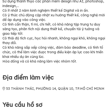
Sử dụng thành thạo các phần mềm design như AI, photoshop,
indesign,...
Có ít nhất 2 năm kinh nghiệm thiết kế Digital và in ấn.
Có ý thức chủ động cập nhật xu hướng thiết kế, công nghệ mới
để áp dụng vào công việc.
Có tính cẩn thận, tỉ mỉ, chi tiết, có khả năng tập trung tư duy
sáng tạo, phân tích nội dung thiết kế, chuyển tải ý tưởng và
giao tiếp tốt.
Có thái độ tích cực, học hỏi nhanh, không ngại khó, không ngại
thay đổi.
Có khả năng sắp xếp công việc, đảm bảo deadline, có tính tổ
chức, có thể làm việc được trong điều kiện áp lực cao khi triển
khai nhiều dự án cùng lúc.
Hòa đồng và có khả năng làm việc nhóm tốt.
Địa điểm làm việc
53 THÀNH THÁI, PHƯỜNG 14, QUẬN 10, TP.HỒ CHÍ MINH
Yêu cầu hồ sơ