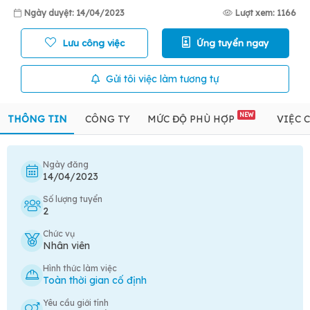
Ngày duyệt: 14/04/2023
Lượt xem: 1166
Lưu công việc
Ứng tuyển ngay
Gửi tôi việc làm tương tự
NEW
THÔNG TIN
CÔNG TY
MỨC ĐỘ PHÙ HỢP
VIỆC 
Ngày đăng
14/04/2023
Số lượng tuyển
2
Chức vụ
Nhân viên
Hình thức làm việc
Toàn thời gian cố định
Yêu cầu giới tính