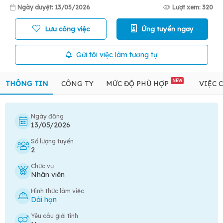
Ngày duyệt: 13/05/2026
Lượt xem: 320
Lưu công việc
Ứng tuyển ngay
Gửi tôi việc làm tương tự
NEW
THÔNG TIN
CÔNG TY
MỨC ĐỘ PHÙ HỢP
VIỆC 
Ngày đăng
13/05/2026
Số lượng tuyển
2
Chức vụ
Nhân viên
Hình thức làm việc
Dài hạn
Yêu cầu giới tính