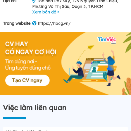
Địa chỉ
Tòa nhà Pax Sky, 123 Nguyễn Đình Chiểu,
Phường Võ Thị Sáu, Quận 3, TP.HCM
Xem bản đồ
Trang website
https://hbcg.vn/
Việc làm liên quan