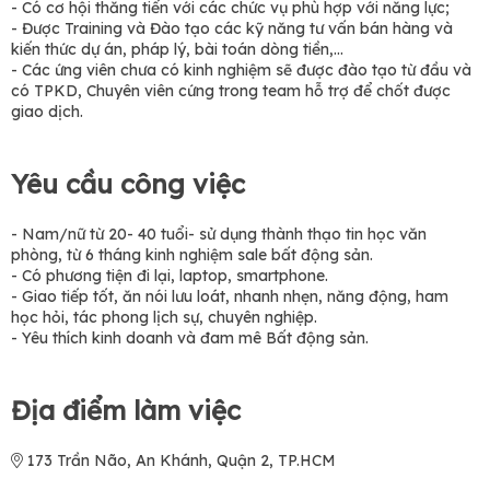
- Có cơ hội thăng tiến với các chức vụ phù hợp với năng lực;
- Được Training và Đào tạo các kỹ năng tư vấn bán hàng và
kiến thức dự án, pháp lý, bài toán dòng tiền,...
- Các ứng viên chưa có kinh nghiệm sẽ được đào tạo từ đầu và
có TPKD, Chuyên viên cứng trong team hỗ trợ để chốt được
giao dịch.
Yêu cầu công việc
- Nam/nữ từ 20- 40 tuổi- sử dụng thành thạo tin học văn
phòng, từ 6 tháng kinh nghiệm sale bất động sản.
- Có phương tiện đi lại, laptop, smartphone.
- Giao tiếp tốt, ăn nói lưu loát, nhanh nhẹn, năng động, ham
học hỏi, tác phong lịch sự, chuyên nghiệp.
- Yêu thích kinh doanh và đam mê Bất động sản.
Địa điểm làm việc
173 Trần Não, An Khánh, Quận 2, TP.HCM