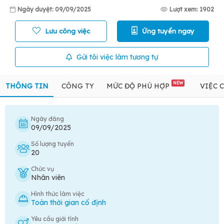
Ngày duyệt: 09/09/2025
Lượt xem: 1902
Lưu công việc
Ứng tuyển ngay
Gửi tôi việc làm tương tự
NEW
THÔNG TIN
CÔNG TY
MỨC ĐỘ PHÙ HỢP
VIỆC 
Ngày đăng
09/09/2025
Số lượng tuyển
20
Chức vụ
Nhân viên
Hình thức làm việc
Toàn thời gian cố định
Yêu cầu giới tính