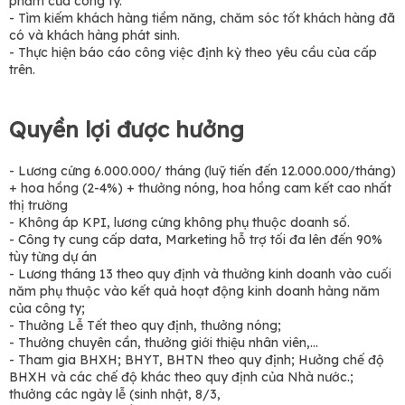
phẩm của công ty.
- Tìm kiếm khách hàng tiềm năng, chăm sóc tốt khách hàng đã
có và khách hàng phát sinh.
- Thực hiện báo cáo công việc định kỳ theo yêu cầu của cấp
trên.
Quyền lợi được hưởng
- Lương cứng 6.000.000/ tháng (luỹ tiến đến 12.000.000/tháng)
+ hoa hồng (2-4%) + thưởng nóng, hoa hồng cam kết cao nhất
thị trường
- Không áp KPI, lương cứng không phụ thuộc doanh số.
- Công ty cung cấp data, Marketing hỗ trợ tối đa lên đến 90%
tùy từng dự án
- Lương tháng 13 theo quy định và thưởng kinh doanh vào cuối
năm phụ thuộc vào kết quả hoạt động kinh doanh hàng năm
của công ty;
- Thưởng Lễ Tết theo quy định, thưởng nóng;
- Thưởng chuyên cần, thưởng giới thiệu nhân viên,…
- Tham gia BHXH; BHYT, BHTN theo quy định; Hưởng chế độ
BHXH và các chế độ khác theo quy định của Nhà nước.;
thưởng các ngày lễ (sinh nhật, 8/3,