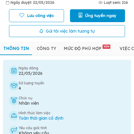
Ngày duyệt: 22/05/2026
Lượt xem: 216
Lưu công việc
Ứng tuyển ngay
Gửi tôi việc làm tương tự
NEW
THÔNG TIN
CÔNG TY
MỨC ĐỘ PHÙ HỢP
VIỆC 
Ngày đăng
22/05/2026
Số lượng tuyển
4
Chức vụ
Nhân viên
Hình thức làm việc
Toàn thời gian cố định
Yêu cầu giới tính
Không yêu cầu