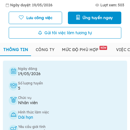
Ngày duyệt: 19/05/2026
Lượt xem: 503
Lưu công việc
Ứng tuyển ngay
Gửi tôi việc làm tương tự
NEW
THÔNG TIN
CÔNG TY
MỨC ĐỘ PHÙ HỢP
VIỆC 
Ngày đăng
19/05/2026
Số lượng tuyển
5
Chức vụ
Nhân viên
Hình thức làm việc
Dài hạn
Yêu cầu giới tính