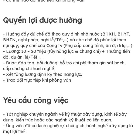
Quyền lợi được hưởng
- Hưởng đầy đủ chế độ theo quy định nhà nước (BHXH, BHYT,
BHTN, nghỉ phép, nghỉ lễ/Tết,...) và các chế độ phúc lợi theo
nội quy, quy chế của Công ty (Phụ cấp công trình, ăn ở, đi lại,...)
- Lương: 10 – 20 triệu (tùy năng lực & chứng chỉ) + Thưởng tiến
độ, dự án, lễ/Tết,...
- Được đào tạo, bồi dưỡng, hỗ trợ chi phí tham gia sát hạch,
cấp chứng chỉ hành nghề
- Xét tăng lương định kỳ theo năng lực.
- Trao đổi trực tiếp khi phỏng vấn
Yêu cầu công việc
- Tốt nghiệp chuyên ngành về kỹ thuật xây dựng, kinh tế xây
dựng, kiến trúc hoặc các ngành kỹ thuật có liên quan.
- Ứng viên đã có kinh nghiệm/ chứng chỉ hành nghề xây dựng là
một lợi thế.