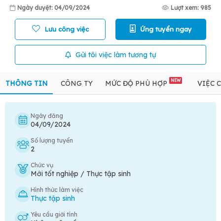
Ngày duyệt: 04/09/2024
Lượt xem: 985
Lưu công việc
Ứng tuyển ngay
Gửi tôi việc làm tương tự
NEW
THÔNG TIN
CÔNG TY
MỨC ĐỘ PHÙ HỢP
VIỆC 
Ngày đăng
04/09/2024
Số lượng tuyển
2
Chức vụ
Mới tốt nghiệp / Thực tập sinh
Hình thức làm việc
Thực tập sinh
Yêu cầu giới tính