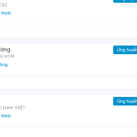
CES
 Minh
ường
Ứng tuyể
TƯ HTM
hòng
Ứng tuyể
C NAM VIỆT
 Minh