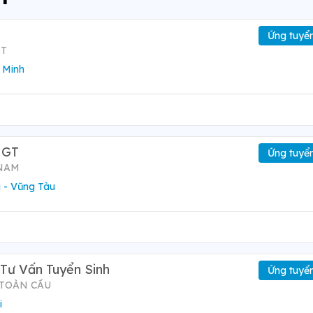
Ứng tuyể
ỆT
 Minh
 GT
Ứng tuyể
 NAM
 - Vũng Tàu
Tư Vấn Tuyển Sinh
Ứng tuyể
 TOÀN CẦU
i