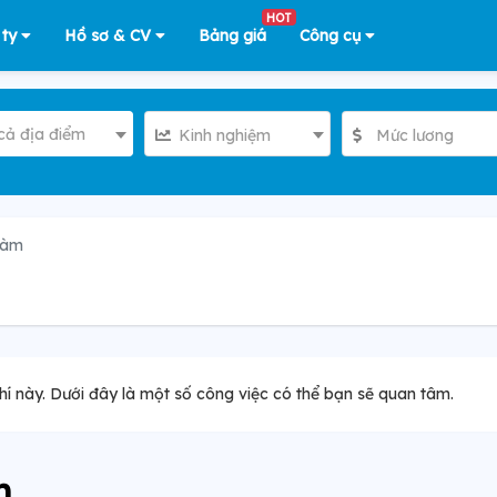
HOT
 ty
Hồ sơ & CV
Bảng giá
Công cụ
cả địa điểm
Kinh nghiệm
Mức lương
làm
hí này. Dưới đây là một số công việc có thể bạn sẽ quan tâm.
m