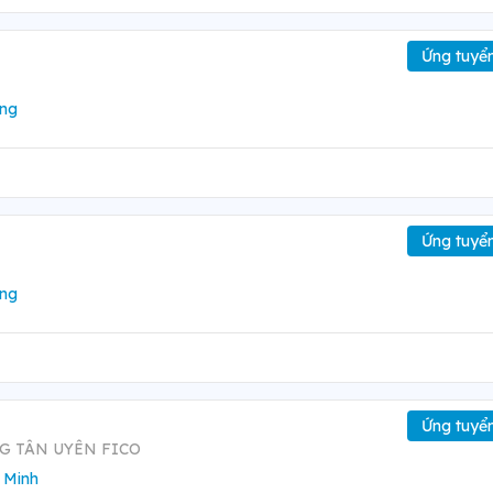
Ứng tuyể
ng
Ứng tuyể
ng
Ứng tuyể
G TÂN UYÊN FICO
 Minh