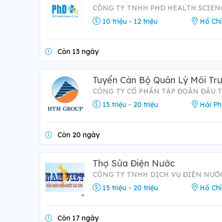
CÔNG TY TNHH PHD HEALTH SCIEN
10 triệu - 12 triệu
Hồ Chí
Còn 13 ngày
Tuyển Cán Bộ Quản Lý Môi Tr
CÔNG TY CỔ PHẦN TẬP ĐOÀN ĐẦU 
15 triệu - 20 triệu
Hải P
Còn 20 ngày
Thợ Sửa Điện Nước
CÔNG TY TNHH DỊCH VỤ ĐIỆN NƯỚ
15 triệu - 20 triệu
Hồ Chí
Còn 17 ngày