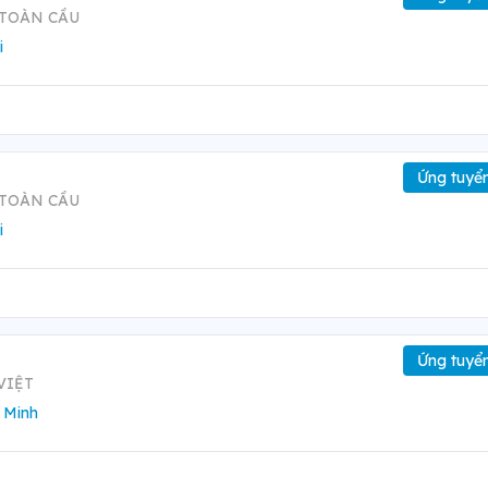
 TOÀN CẦU
i
Ứng tuyể
 TOÀN CẦU
i
Ứng tuyể
VIỆT
 Minh