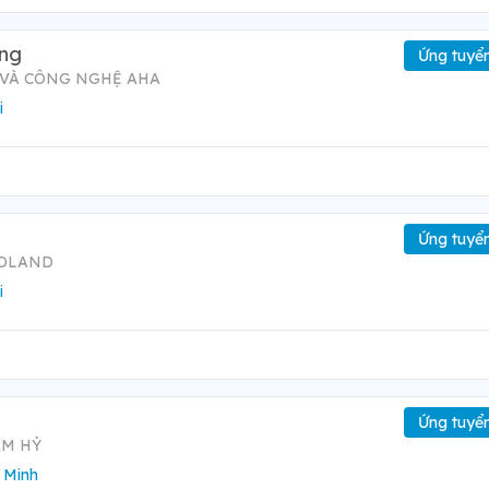
òng
Ứng tuyể
 VÀ CÔNG NGHỆ AHA
i
Ứng tuyể
ODLAND
i
Ứng tuyể
ÂM HỶ
 Minh