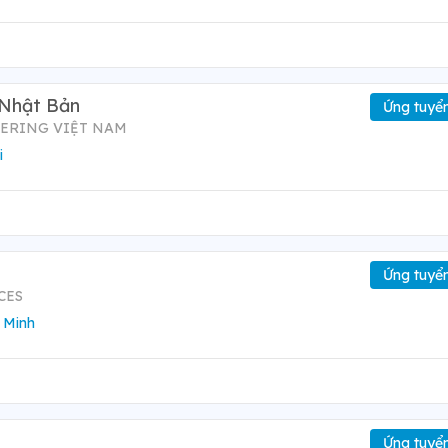
 Nhật Bản
Ứng tuyể
EERING VIỆT NAM
i
Ứng tuyể
CES
 Minh
Ứng tuyể