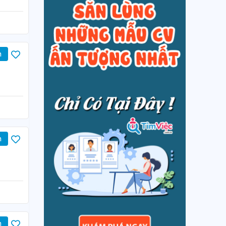
n
n
n