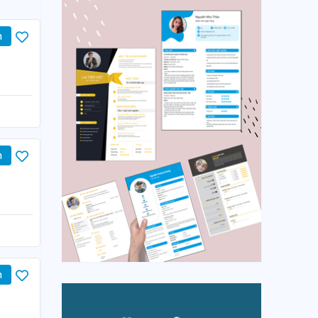
n
n
n