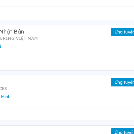
 Nhật Bản
Ứng tuyể
EERING VIỆT NAM
i
Ứng tuyể
CES
 Minh
Ứng tuyể