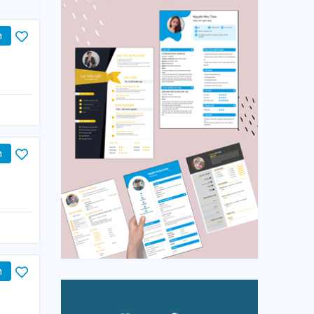
n
n
n