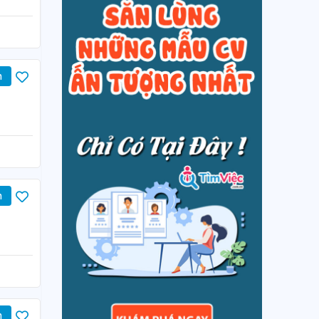
n
n
n