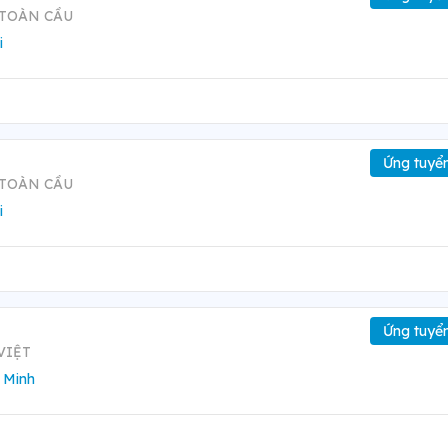
 TOÀN CẦU
i
Ứng tuyể
 TOÀN CẦU
i
Ứng tuyể
VIỆT
 Minh