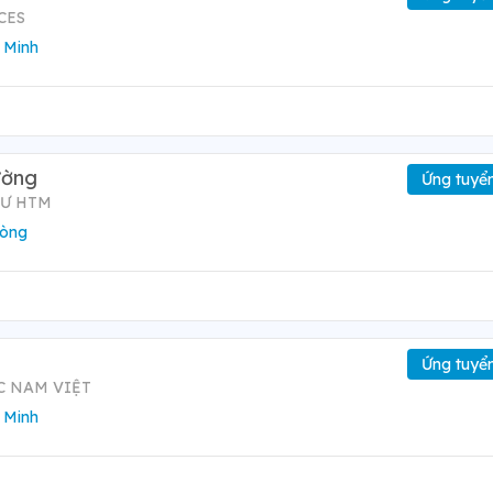
CES
 Minh
ường
Ứng tuyể
TƯ HTM
hòng
Ứng tuyể
C NAM VIỆT
 Minh