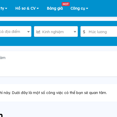
HOT
 ty
Hồ sơ & CV
Bảng giá
Công cụ
cả địa điểm
Kinh nghiệm
Mức lương
làm
hí này. Dưới đây là một số công việc có thể bạn sẽ quan tâm.
m