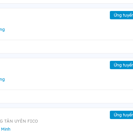
Ứng tuyể
ng
Ứng tuyể
ng
Ứng tuyể
G TÂN UYÊN FICO
 Minh