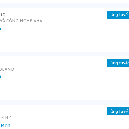
òng
Ứng tuyể
 VÀ CÔNG NGHỆ AHA
i
Ứng tuyể
ODLAND
i
Ứng tuyể
ÂM HỶ
 Minh