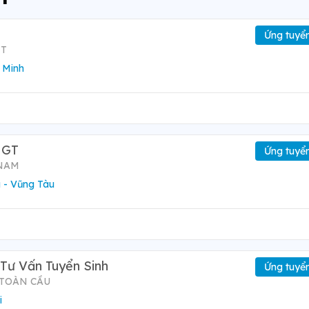
Ứng tuyể
ỆT
 Minh
 GT
Ứng tuyể
 NAM
 - Vũng Tàu
Tư Vấn Tuyển Sinh
Ứng tuyể
 TOÀN CẦU
i