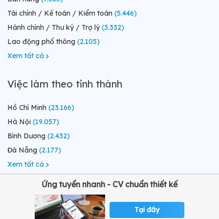
Tài chính / Kế toán / Kiểm toán
(5.446)
Hành chính / Thư ký / Trợ lý
(3.332)
Lao động phổ thông
(2.105)
Xem tất cả
Việc làm theo tỉnh thành
Hồ Chí Minh
(23.166)
Hà Nội
(19.057)
Bình Dương
(2.432)
Đà Nẵng
(2.177)
Xem tất cả
Ứng tuyển nhanh - CV chuẩn thiết kế
Tại đây