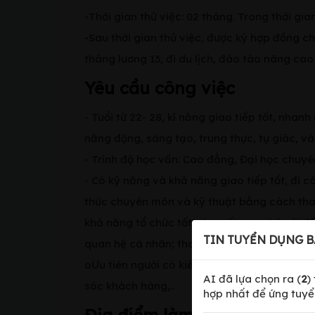
-Thời gian thử việc: 02 tháng. Trong thời gi
-Sau thời gian thử việc, được ký hợp đồng 
tháng lương 13, đi du lịch, đào tào nâng cao
Yêu cầu công việc
- Tuổi từ 22- 28, kĩ năng giao tiếp tốt, nha
năng động, sáng tạo, trung thực, tự giác, và
- Trình độ học vấn: Cao đẳng, Đại học chuyên
- Có kỹ năng và khả năng giao tiếp tốt, đi 
thức chuyên môn và kỹ thuật bằng cách tha
khả năng tổ chức tốt các mối quan hệ với đối
TIN TUYỂN DỤNG B
quan hệ cá nhân; tham gia các diễn đàn ng
oƯu tiên người có kiến thức, kinh nghiệm về k
AI đã lựa chọn ra (
2
)
sóc khách hàng,..
hợp nhất để ứng tuyể