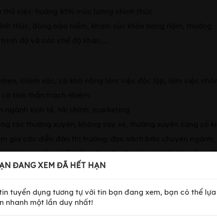
an thử việc: hưởng 85% mức lương chính thức.
chính thức, đóng bảo hiểm, khám sức khỏe hàng năm, thưởng
 trình độ và các chế độ khác,….
nh nhẹn, chính xác, có khả năng làm việc độc lập, làm việc nhó
 có tinh thần trách nhiệm.
 ngành kinh tế, tài chính, marketing.
công tác thường xuyên, không say xe, thường xuyên củng cố k
m gia các diễn đàn thị trường; đọc sách báo chuyên ngành;
 tác trong các buổi tiệc, gặp gỡ, xây dựng, thiết lâp các mố
ẠN ĐANG XEM ĐÃ HẾT HẠN
ành.
iến thức về kinh tế vĩ mô, lĩnh vực nhiên liệu, năng lượng, c
 tin tuyển dụng tương tự với tin bạn đang xem, bạn có thể lự
n nhanh một lần duy nhất!