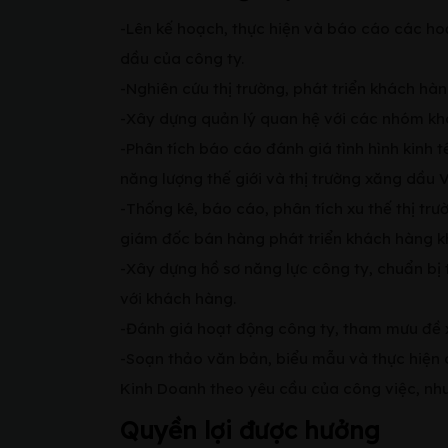
-Lên kế hoạch, thực hiện và báo cáo các h
dầu của công ty.
-Nghiên cứu thị trường, phát triển khách h
-Xây dựng quản lý quan hệ với các nhóm khá
-Phân tích báo cáo đánh giá tình hình kinh t
năng lượng thế giới và thị trường xăng dầu 
-Thống kê, báo cáo, phân tích xu thế thị tr
giám đốc bán hàng phát triển khách hàng k
-Xây dựng hồ sơ năng lực công ty, chuẩn bị 
với khách hàng.
-Đánh giá hoạt động công ty, tham mưu đề x
-Soạn thảo văn bản, biểu mẫu và thực hiện 
Kinh Doanh theo yêu cầu của công việc, nhu
Quyền lợi được hưởng