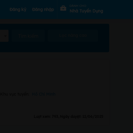
DÀNH CHO
Đăng ký
Đăng nhập
Nhà Tuyển Dụng
Lọc nâng cao
Tìm kiếm
Khu vực tuyển:
Hồ Chí Minh
Lượt xem: 793, Ngày duyệt: 12/06/2025