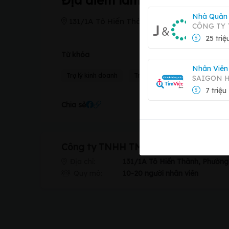
Địa điểm làm việc
Nhà Quản 
131/1A Tô Hiến Thành, Phường 13, Quận 10
CÔNG TY
25 triệ
Từ khóa
Nhân Viên
Trợ lý kinh doanh
Trợ lý
SAIGON 
7 triệu
Chia sẻ
Công ty TNHH TMDV Tài Bảo
Địa chỉ:
131/1A Tô Hiến Thành, Phường
Quy mô:
10-20 người nhân viên