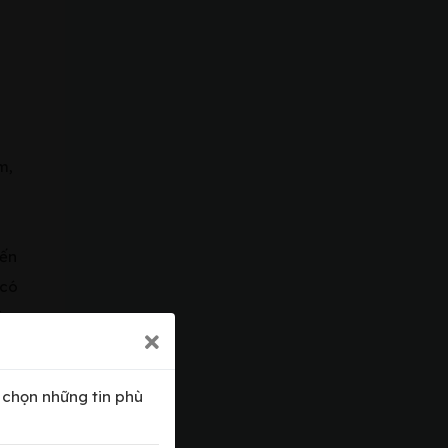
m,
iến
 có
i
hăm
a chọn những tin phù