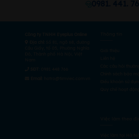
0981. 441. 7
Thông tin
Công ty TNHH Eyeplus Online
Địa chỉ:
Số 81, ngõ 68, đường
Cầu Giấy, tổ 05, Phường Nghĩa
Giới thiệu
Đô, Thành phố Hà Nội, Việt
Liên hệ
Nam
Các câu hỏi thườn
SĐT
: 0981 448 766
Chính sách bảo m
Email
:
hotro@timviec.com.vn
Điều khoản sử dụn
Quy chế hoạt độn
Việc làm theo đị
Việc làm tại Hà Nộ