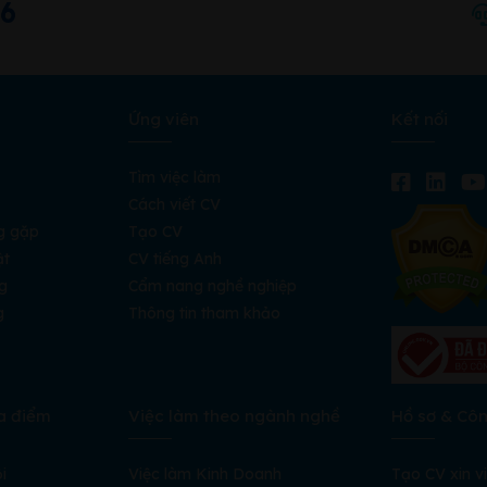
66
Ứng viên
Kết nối
Tìm việc làm
Cách viết CV
g gặp
Tạo CV
ật
CV tiếng Anh
g
Cẩm nang nghề nghiệp
g
Thông tin tham khảo
a điểm
Việc làm theo ngành nghề
Hồ sơ & Cô
i
Việc làm Kinh Doanh
Tạo CV xin v