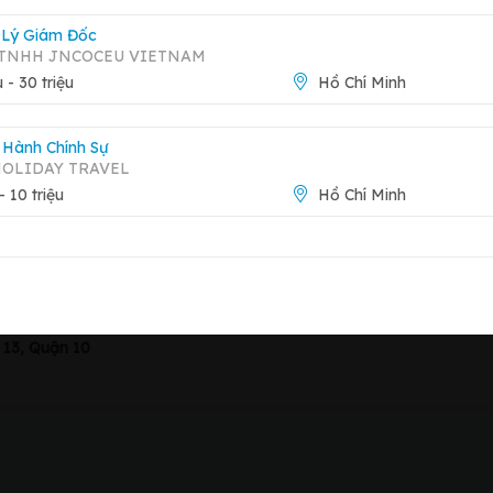
Lý Giám Đốc
 TNHH JNCOCEU VIETNAM
u - 30 triệu
Hồ Chí Minh
 Hành Chính Sự
HOLIDAY TRAVEL
 - 10 triệu
Hồ Chí Minh
Báo 
Xem trang công ty
 13, Quận 10