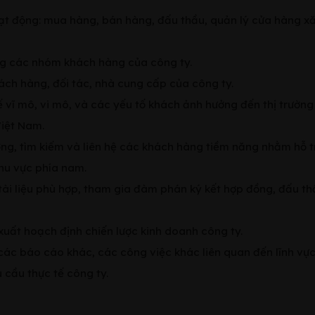
oạt động: mua hàng, bán hàng, đấu thầu, quản lý cửa hàng x
àng các nhóm khách hàng của công ty.
ch hàng, đối tác, nhà cung cấp của công ty.
ế vĩ mô, vi mô, và các yếu tố khách ảnh hưởng đến thị trường
Việt Nam.
ường, tìm kiếm và liên hệ các khách hàng tiềm năng nhằm hỗ t
hu vực phía nam.
tài liệu phù hợp, tham gia đàm phán ký kết hợp đồng, đấu th
uất hoạch định chiến lược kinh doanh công ty.
các báo cáo khác, các công việc khác liên quan đến lĩnh vự
 cầu thực tế công ty.