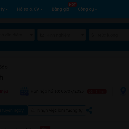
HOT
 ty
Hồ sơ & CV
Bảng giá
Công cụ
cả địa điểm
Kinh nghiệm
Mức lương
Bảo
h
triệu
Hạn nộp hồ sơ: 05/07/2025
Đã hết hạn
 tuyển ngay
Nhận việc làm tương tự
New