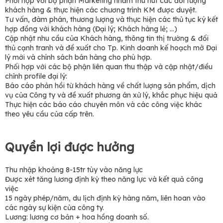
Phối hợp với bộ phận Marketing nhằm thu hút các đối tượng
khách hàng & thực hiện các chương trình KM được duyệt.
Tư vấn, đàm phán, thương lượng và thực hiện các thủ tục ký kết
hợp đồng với khách hàng (Đại lý; Khách hàng lẻ; …)
Cập nhật nhu cầu của Khách hàng, thông tin thị trường & đối
thủ cạnh tranh và đề xuất cho Tp. Kinh doanh kế hoạch mở Đại
lý mới và chính sách bán hàng cho phù hợp.
Phối hợp với các bộ phận liên quan thu thập và cập nhật/điều
chỉnh profile đại lý:
Báo cáo phản hồi từ khách hàng về chất lượng sản phẩm, dịch
vụ của Công ty và đề xuất phương án xử lý, khắc phục hiệu quả
Thực hiện các báo cáo chuyên môn và các công việc khác
theo yêu cầu của cấp trên.
Quyền lợi được hưởng
Thu nhập khoảng 8-15tr tùy vào năng lực
Được xét tăng lương định kỳ theo năng lực và kết quả công
việc
15 ngày phép/năm, du lịch định kỳ hàng năm, liên hoan vào
các ngày sự kiện của công ty.
Lương: lương cơ bản + hoa hồng doanh số.