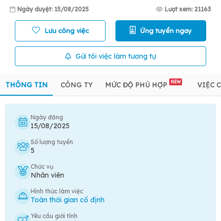
Ngày duyệt: 15/08/2025
Lượt xem: 21163
Lưu công việc
Ứng tuyển ngay
Gửi tôi việc làm tương tự
NEW
THÔNG TIN
CÔNG TY
MỨC ĐỘ PHÙ HỢP
VIỆC 
Ngày đăng
15/08/2025
Số lượng tuyển
5
Chức vụ
Nhân viên
Hình thức làm việc
Toàn thời gian cố định
Yêu cầu giới tính