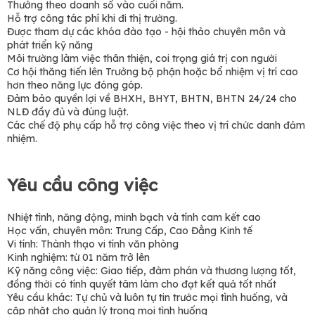
Thưởng theo doanh số vào cuối năm.
Hỗ trợ công tác phí khi đi thị trường.
Được tham dự các khóa đào tạo - hội thảo chuyên môn và
phát triển kỹ năng
Môi trường làm việc thân thiện, coi trọng giá trị con người
Cơ hội thăng tiến lên Trưởng bộ phận hoặc bổ nhiệm vị trí cao
hơn theo năng lực đóng góp.
Đảm bảo quyền lợi về BHXH, BHYT, BHTN, BHTN 24/24 cho
NLĐ đầy đủ và đúng luật.
Các chế độ phụ cấp hỗ trợ công việc theo vị trí chức danh đảm
nhiệm.
Yêu cầu công việc
Nhiệt tình, năng động, minh bạch và tính cam kết cao
Học vấn, chuyên môn: Trung Cấp, Cao Đẳng Kinh tế
Vi tính: Thành thạo vi tính văn phòng
Kinh nghiệm: từ 01 năm trở lên
Kỹ năng công việc: Giao tiếp, đàm phán và thương lượng tốt,
đồng thời có tính quyết tâm làm cho đạt kết quả tốt nhất
Yêu cầu khác: Tự chủ và luôn tự tin trước mọi tình huống, và
cập nhật cho quản lý trong mọi tình huống