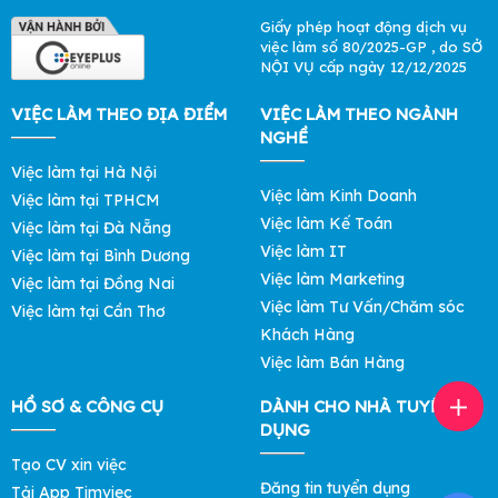
Giấy phép hoạt động dịch vụ
việc làm số 80/2025-GP , do SỞ
NỘI VỤ cấp ngày 12/12/2025
VIỆC LÀM THEO ĐỊA ĐIỂM
VIỆC LÀM THEO NGÀNH
NGHỀ
Việc làm tại Hà Nội
Việc làm Kinh Doanh
Việc làm tại TPHCM
Việc làm Kế Toán
Việc làm tại Đà Nẵng
Việc làm IT
Việc làm tại Bình Dương
Việc làm Marketing
Việc làm tại Đồng Nai
Việc làm Tư Vấn/Chăm sóc
Việc làm tại Cần Thơ
Khách Hàng
Việc làm Bán Hàng
HỒ SƠ & CÔNG CỤ
DÀNH CHO NHÀ TUYỂN
DỤNG
Tạo CV xin việc
Đăng tin tuyển dụng
Tải App Timviec