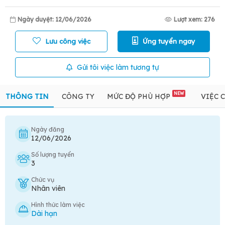
Ngày duyệt: 12/06/2026
Lượt xem: 276
Lưu công việc
Ứng tuyển ngay
Gửi tôi việc làm tương tự
NEW
THÔNG TIN
CÔNG TY
MỨC ĐỘ PHÙ HỢP
VIỆC 
Ngày đăng
12/06/2026
Số lượng tuyển
3
Chức vụ
Nhân viên
Hình thức làm việc
Dài hạn