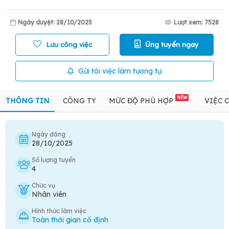
Ngày duyệt: 28/10/2025
Lượt xem: 7528
Lưu công việc
Ứng tuyển ngay
Gửi tôi việc làm tương tự
NEW
THÔNG TIN
CÔNG TY
MỨC ĐỘ PHÙ HỢP
VIỆC 
Ngày đăng
28/10/2025
Số lượng tuyển
4
Chức vụ
Nhân viên
Hình thức làm việc
Toàn thời gian cố định