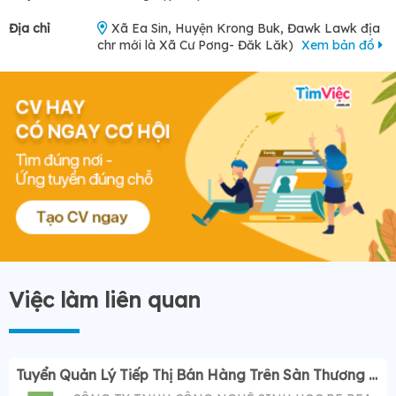
Địa chỉ
Xã Ea Sin, Huyện Krong Buk, Đawk Lawk địa
chr mới là Xã Cư Pơng- Đăk Lăk)
Xem bản đồ
Việc làm liên quan
Tuyển Quản Lý Tiếp Thị Bán Hàng Trên Sàn Thương Mại Điện Tử ( Tiktok Shop)- Mức Lương Hấp Dẫn 12-20 Triệu