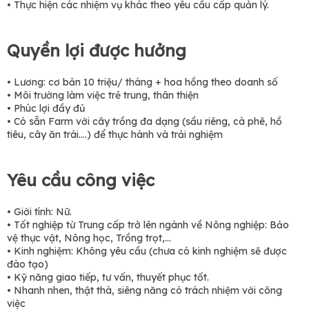
• Thực hiện các nhiệm vụ khác theo yêu cầu cấp quản lý.
Quyền lợi được hưởng
• Lương: cơ bản 10 triệu/ tháng + hoa hồng theo doanh số
• Môi trường làm việc trẻ trung, thân thiện
• Phúc lợi đầy đủ
• Có sẵn Farm với cây trồng đa dạng (sầu riêng, cà phê, hồ
tiêu, cây ăn trái….) để thực hành và trải nghiệm
Yêu cầu công việc
• Giới tính: Nữ.
• Tốt nghiệp từ Trung cấp trở lên ngành về Nông nghiệp: Bảo
vệ thực vật, Nông học, Trồng trọt,…
• Kinh nghiệm: Không yêu cầu (chưa có kinh nghiệm sẽ được
đào tạo)
• Kỹ năng giao tiếp, tư vấn, thuyết phục tốt.
• Nhanh nhen, thật thà, siêng năng có trách nhiệm với công
việc