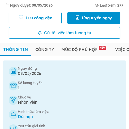
Ngày duyệt: 08/05/2026
Lượt xem: 277
Lưu công việc
Ứng tuyển ngay
Gửi tôi việc làm tương tự
NEW
THÔNG TIN
CÔNG TY
MỨC ĐỘ PHÙ HỢP
VIỆC 
Ngày đăng
08/05/2026
Số lượng tuyển
1
Chức vụ
Nhân viên
Hình thức làm việc
Dài hạn
Yêu cầu giới tính