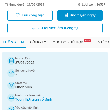
Ngày duyệt: 27/03/2025
Lượt xem: 16317
Lưu công việc
Ứng tuyển ngay
Gửi tôi việc làm tương tự
NEW
THÔNG TIN
CÔNG TY
MỨC ĐỘ PHÙ HỢP
VIỆC 
Ngày đăng
27/03/2025
Số lượng tuyển
2
Chức vụ
Nhân viên
Hình thức làm việc
Toàn thời gian cố định
Yêu cầu giới tính