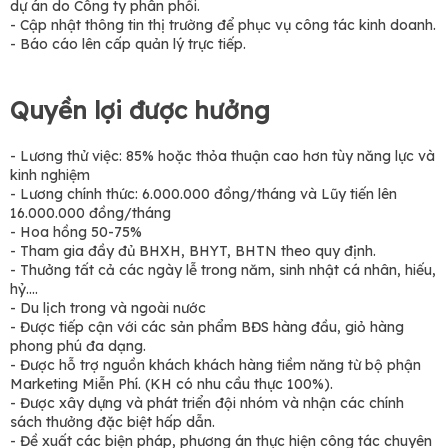
dự án do Công ty phân phối.
- Cập nhật thông tin thị trường để phục vụ công tác kinh doanh.
- Báo cáo lên cấp quản lý trực tiếp.
Quyền lợi được hưởng
- Lương thử việc: 85% hoặc thỏa thuận cao hơn tùy năng lực và
kinh nghiệm
- Lương chính thức: 6.000.000 đồng/tháng và Lũy tiến lên
16.000.000 đồng/tháng
- Hoa hồng 50-75%
- Tham gia đầy đủ BHXH, BHYT, BHTN theo quy định.
- Thưởng tất cả các ngày lễ trong năm, sinh nhật cá nhân, hiếu,
hỷ....
- Du lịch trong và ngoài nước
- Được tiếp cận với các sản phẩm BĐS hàng đầu, giỏ hàng
phong phú đa dạng.
- Được hỗ trợ nguồn khách khách hàng tiềm năng từ bộ phận
Marketing Miễn Phí. (KH có nhu cầu thực 100%).
- Được xây dựng và phát triển đội nhóm và nhận các chính
sách thưởng đặc biệt hấp dẫn.
- Đề xuất các biện pháp, phương án thực hiện công tác chuyên