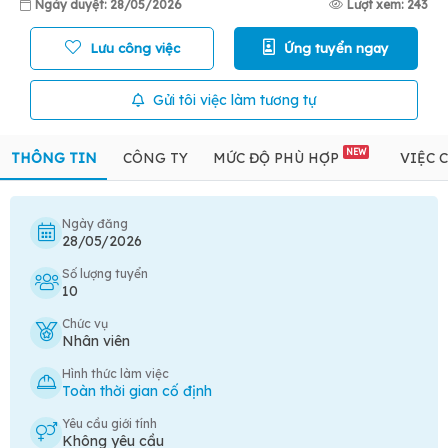
Ngày duyệt: 28/05/2026
Lượt xem: 243
Lưu công việc
Ứng tuyển ngay
Gửi tôi việc làm tương tự
NEW
THÔNG TIN
CÔNG TY
MỨC ĐỘ PHÙ HỢP
VIỆC 
Ngày đăng
28/05/2026
Số lượng tuyển
10
Chức vụ
Nhân viên
Hình thức làm việc
Toàn thời gian cố định
Yêu cầu giới tính
Không yêu cầu