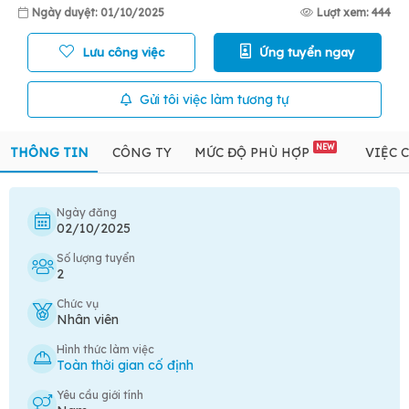
Ngày duyệt: 01/10/2025
Lượt xem: 444
Lưu công việc
Ứng tuyển ngay
Gửi tôi việc làm tương tự
NEW
THÔNG TIN
CÔNG TY
MỨC ĐỘ PHÙ HỢP
VIỆC 
Ngày đăng
02/10/2025
Số lượng tuyển
2
Chức vụ
Nhân viên
Hình thức làm việc
Toàn thời gian cố định
Yêu cầu giới tính