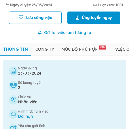
Ngày duyệt: 23/03/2024
Lượt xem: 1081
Lưu công việc
Ứng tuyển ngay
Gửi tôi việc làm tương tự
NEW
THÔNG TIN
CÔNG TY
MỨC ĐỘ PHÙ HỢP
VIỆC 
Ngày đăng
23/03/2024
Số lượng tuyển
2
Chức vụ
Nhân viên
Hình thức làm việc
Dài hạn
Yêu cầu giới tính